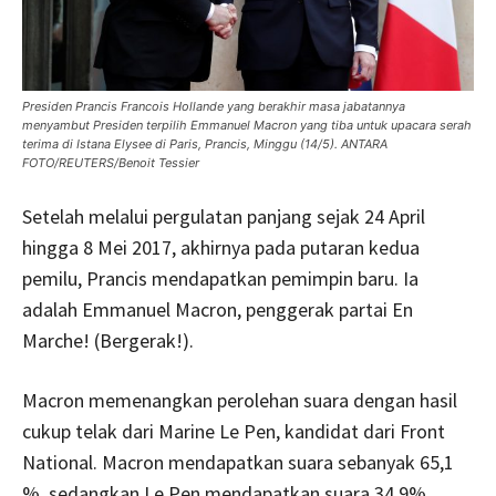
Presiden Prancis Francois Hollande yang berakhir masa jabatannya
menyambut Presiden terpilih Emmanuel Macron yang tiba untuk upacara serah
terima di Istana Elysee di Paris, Prancis, Minggu (14/5). ANTARA
FOTO/REUTERS/Benoit Tessier
Setelah melalui pergulatan panjang sejak 24 April
hingga 8 Mei 2017, akhirnya pada putaran kedua
pemilu, Prancis mendapatkan pemimpin baru. Ia
adalah Emmanuel Macron, penggerak partai En
Marche! (Bergerak!).
Macron memenangkan perolehan suara dengan hasil
cukup telak dari Marine Le Pen, kandidat dari Front
National. Macron mendapatkan suara sebanyak 65,1
%, sedangkan Le Pen mendapatkan suara 34,9%.