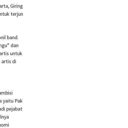
rta, Giring
ntuk terjun
nil band.
Ungu” dan
artis untuk
artis di
 ambisi
a yaitu Pak
di pejabat
alnya
nomi