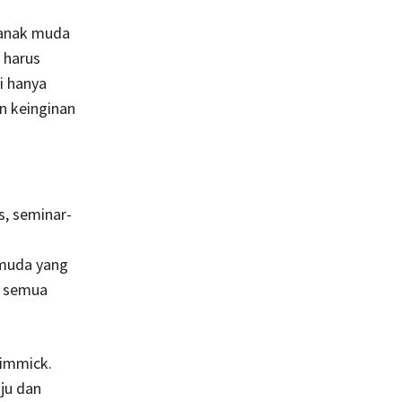
-anak muda
 harus
i hanya
n keinginan
s, seminar-
 muda yang
ri semua
gimmick.
ju dan