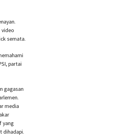
enayan.
 video
ck semata.
is memahami
SI, partai
an gagasan
arlemen.
ar media
akar
f yang
 dihadapi.