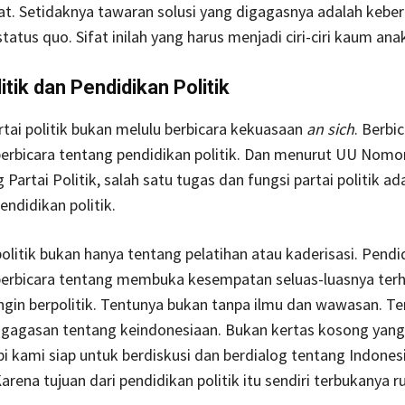
at. Setidaknya tawaran solusi yang digagasnya adalah keber
atus quo. Sifat inilah yang harus menjadi ciri-ciri kaum an
itik dan Pendidikan Politik
rtai politik bukan melulu berbicara kekuasaan
an sich
. Berbi
 berbicara tentang pendidikan politik. Dan menurut UU Nomo
Partai Politik, salah satu tugas dan fungsi partai politik ad
ndidikan politik.
olitik bukan hanya tentang pelatihan atau kaderisasi. Pendi
a berbicara tentang membuka kesempatan seluas-luasnya ter
gin berpolitik. Tentunya bukan tanpa ilmu dan wawasan. T
 gagasan tentang keindonesiaan. Bukan kertas kosong yang
i kami siap untuk berdiskusi dan berdialog tentang Indones
Karena tujuan dari pendidikan politik itu sendiri terbukanya 