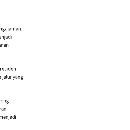
engalaman.
enjadi
anan
residen
jalur yang
ring
rani
menjadi