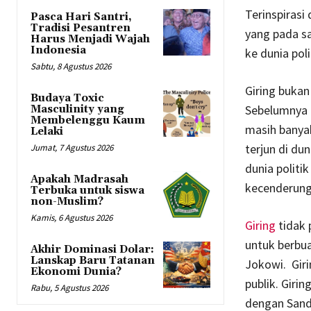
Terinspirasi
Pasca Hari Santri,
Tradisi Pesantren
yang pada sa
Harus Menjadi Wajah
Indonesia
ke dunia poli
Sabtu, 8 Agustus 2026
Giring bukan 
Budaya Toxic
Sebelumnya k
Masculinity yang
Membelenggu Kaum
masih banyak
Lelaki
terjun di du
Jumat, 7 Agustus 2026
dunia politi
Apakah Madrasah
kecenderungan
Terbuka untuk siswa
non-Muslim?
Kamis, 6 Agustus 2026
Giring
tidak p
untuk berbua
Akhir Dominasi Dolar:
Lanskap Baru Tatanan
Jokowi. Gir
Ekonomi Dunia?
publik. Giri
Rabu, 5 Agustus 2026
dengan Sand