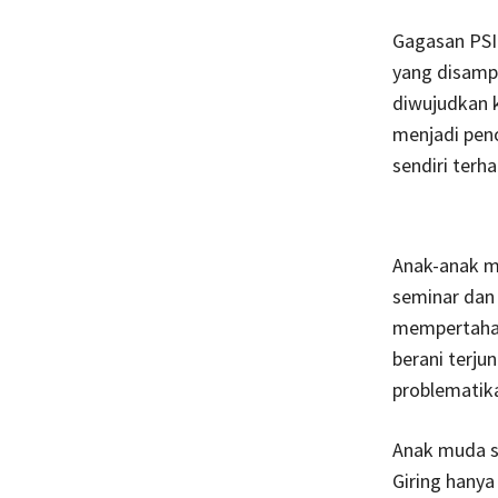
Gagasan PSI
yang disampa
diwujudkan 
menjadi pen
sendiri terh
Anak-anak mu
seminar dan 
mempertahan
berani terju
problematik
Anak muda se
Giring hany