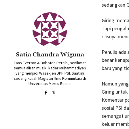
sedangkan G
Giring meman
Tapi pengala
rilisnya me
Penulis adal
Satia Chandra Wiguna
benar kenapa
Fans Everton & Bobotoh Persib, penikmat
baru yang ti
semua aliran musik, kader Muhammadiyah
yang menjadi Wasekjen DPP PSI. Saat ini
sedang kuliah Magister Ilmu Komunikasi di
Namun yang p
Universitas Mercu Buana.
Giring untuk
Komentar po
sosial PSI d
semangat un
keluar memb