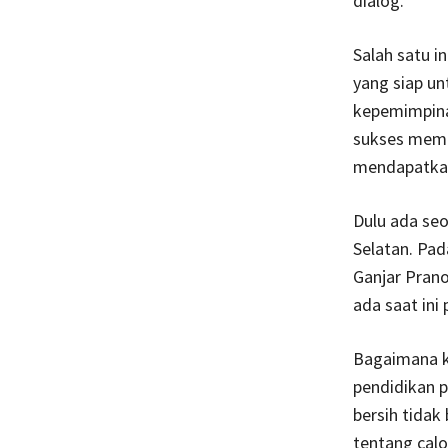
dialog.
Salah satu i
yang siap u
kepemimpina
sukses memi
mendapatkan 
Dulu ada seo
Selatan. Pad
Ganjar Prano
ada saat ini
Bagaimana k
pendidikan 
bersih tidak
tentang calo