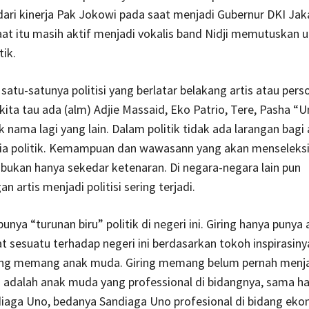
 dari kinerja Pak Jokowi pada saat menjadi Gubernur DKI Jaka
at itu masih aktif menjadi vokalis band Nidji memutuskan u
tik.
satu-satunya politisi yang berlatar belakang artis atau perso
ita tau ada (alm) Adjie Massaid, Eko Patrio, Tere, Pasha “
 nama lagi yang lain. Dalam politik tidak ada larangan bagi 
nia politik. Kemampuan dan wawasann yang akan menseleksi 
k bukan hanya sekedar ketenaran. Di negara-negara lain pun
 artis menjadi politisi sering terjadi.
unya “turunan biru” politik di negeri ini. Giring hanya punya
t sesuatu terhadap negeri ini berdasarkan tokoh inspirasiny
ing memang anak muda. Giring memang belum pernah menja
ng adalah anak muda yang professional di bidangnya, sama h
iaga Uno, bedanya Sandiaga Uno profesional di bidang eko