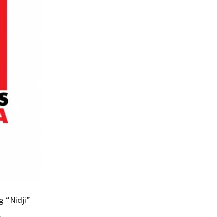
 “Nidji”
.