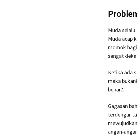
Problem
Muda selalu
Muda acap ka
momok bagi 
sangat deka
Ketika ada 
maka bukank
benar?.
Gagasan bah
terdengar ta
mewujudkan 
angan-angan 