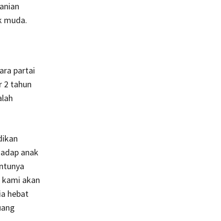
anian
ak muda.
cara partai
r 2 tahun
alah
dikan
hadap anak
entunya
 kami akan
ia hebat
ruang