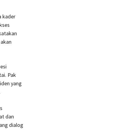
a kader
kses
katakan
 akan
esi
ai. Pak
siden yang
.
s
at dan
ang dialog