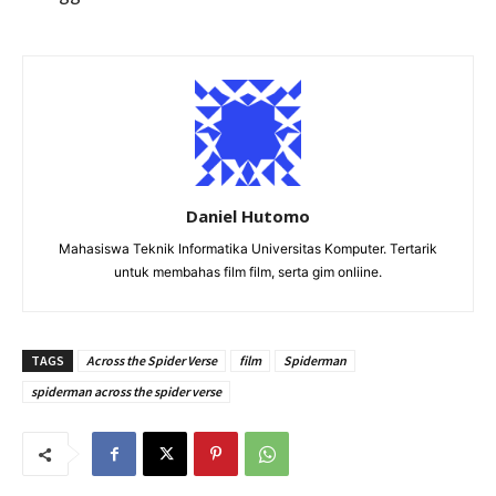
Daniel Hutomo
Mahasiswa Teknik Informatika Universitas Komputer. Tertarik
untuk membahas film film, serta gim onliine.
TAGS
Across the Spider Verse
film
Spiderman
spiderman across the spider verse