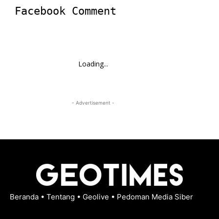
Facebook Comment
Loading...
- Advertisement -
Beranda
•
Tentang
•
Geolive
•
Pedoman Media Siber