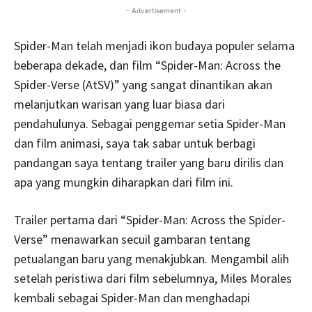
- Advertisement -
Spider-Man telah menjadi ikon budaya populer selama
beberapa dekade, dan film “Spider-Man: Across the
Spider-Verse (AtSV)” yang sangat dinantikan akan
melanjutkan warisan yang luar biasa dari
pendahulunya. Sebagai penggemar setia Spider-Man
dan film animasi, saya tak sabar untuk berbagi
pandangan saya tentang trailer yang baru dirilis dan
apa yang mungkin diharapkan dari film ini.
Trailer pertama dari “Spider-Man: Across the Spider-
Verse” menawarkan secuil gambaran tentang
petualangan baru yang menakjubkan. Mengambil alih
setelah peristiwa dari film sebelumnya, Miles Morales
kembali sebagai Spider-Man dan menghadapi