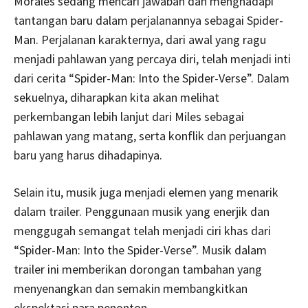
Morales sedang mencari jawaban dan menghadapi
tantangan baru dalam perjalanannya sebagai Spider-
Man. Perjalanan karakternya, dari awal yang ragu
menjadi pahlawan yang percaya diri, telah menjadi inti
dari cerita “Spider-Man: Into the Spider-Verse”. Dalam
sekuelnya, diharapkan kita akan melihat
perkembangan lebih lanjut dari Miles sebagai
pahlawan yang matang, serta konflik dan perjuangan
baru yang harus dihadapinya.
Selain itu, musik juga menjadi elemen yang menarik
dalam trailer. Penggunaan musik yang enerjik dan
menggugah semangat telah menjadi ciri khas dari
“Spider-Man: Into the Spider-Verse”. Musik dalam
trailer ini memberikan dorongan tambahan yang
menyenangkan dan semakin membangkitkan
ekspektasi para penonton.