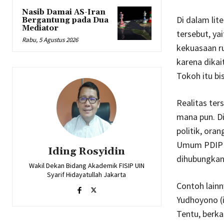
Nasib Damai AS-Iran
Di dalam lit
Bergantung pada Dua
Mediator
tersebut, ya
Rabu, 5 Agustus 2026
kekuasaan ru
karena dikai
Tokoh itu bis
Realitas ter
mana pun. Di
politik, ora
Umum PDIP M
Iding Rosyidin
dihubungkan
Wakil Dekan Bidang Akademik FISIP UIN
Syarif Hidayatullah Jakarta
Contoh lain
Yudhoyono (
Tentu, berk