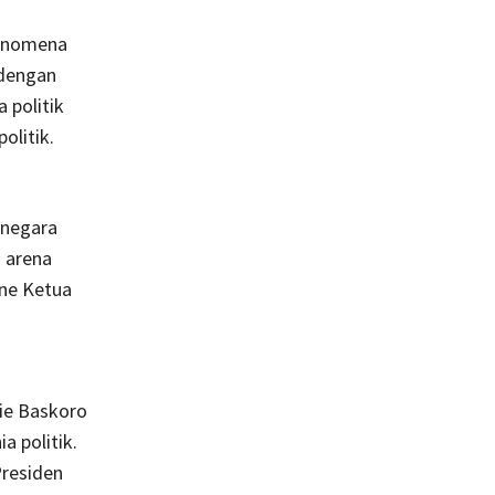
fenomena
 dengan
 politik
olitik.
 negara
 arena
ene Ketua
ie Baskoro
 politik.
Presiden