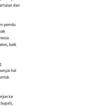
artaian dan
am pemilu
yak
nesia
alon, baik
g
unyai hal
 untuk
rjun ke
 bupati,