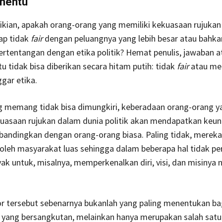
nentu
kian, apakah orang-orang yang memiliki kekuasaan rujukan
ap tidak
fair
dengan peluangnya yang lebih besar atau bahka
rtentangan dengan etika politik? Hemat penulis, jawaban a
tu tidak bisa diberikan secara hitam putih: tidak
fair
atau me
gar etika.
ng memang tidak bisa dimungkiri, keberadaan orang-orang y
kuasaan rujukan dalam dunia politik akan mendapatkan keu
ibandingkan dengan orang-orang biasa. Paling tidak, mereka
 oleh masyarakat luas sehingga dalam beberapa hal tidak perl
ak untuk, misalnya, memperkenalkan diri, visi, dan misinya 
or tersebut sebenarnya bukanlah yang paling menentukan ba
 yang bersangkutan, melainkan hanya merupakan salah satu