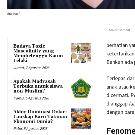
Ilustrasi
- Advertisement -
perhatian ya
Budaya Toxic
Masculinity yang
ketertarikan
Membelenggu Kaum
Lelaki
Bahkan ada 
Jumat, 7 Agustus 2026
Terlepas da
Apakah Madrasah
anak atau ke
Terbuka untuk siswa
non-Muslim?
dicermati. P
Kamis, 6 Agustus 2026
dianggap
fai
dengan para 
Akhir Dominasi Dolar:
Lanskap Baru Tatanan
Ekonomi Dunia?
Rabu, 5 Agustus 2026
Fenome