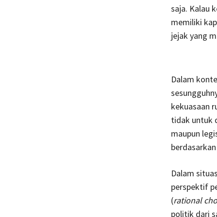
saja. Kalau 
memiliki kap
jejak yang 
Dalam kontek
sesungguhny
kekuasaan ru
tidak untuk 
maupun legis
berdasarkan
Dalam situasi
perspektif pe
(
rational cho
politik dari