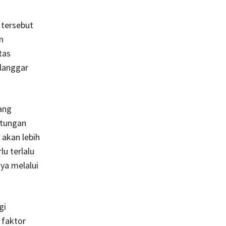
 tersebut
n
tas
langgar
ang
ntungan
 akan lebih
u terlalu
nya melalui
gi
 faktor