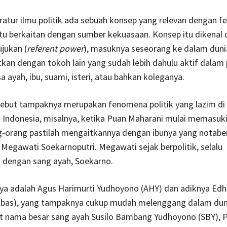
eratur ilmu politik ada sebuah konsep yang relevan dengan 
itu berkaitan dengan sumber kekuasaan. Konsep itu dikenal
jukan (
referent power
), masuknya seseorang ke dalam dunia
tkan dengan tokoh lain yang sudah lebih dahulu aktif dalam p
a ayah, ibu, suami, isteri, atau bahkan koleganya.
sebut tampaknya merupakan fenomena politik yang lazim di
 Indonesia, misalnya, ketika Puan Maharani mulai memasuki
ng-orang pastilah mengaitkannya dengan ibunya yang notab
egawati Soekarnoputri. Megawati sejak berpolitik, selalu
 dengan sang ayah, Soekarno.
nya adalah Agus Harimurti Yudhoyono (AHY) dan adiknya Edh
ibas), yang tampaknya cukup mudah melenggang dalam dunia
at nama besar sang ayah Susilo Bambang Yudhoyono (SBY), 