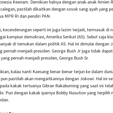
donesia Keenam. Demikian halnya dengan anak-anak Amien R
alegan, pastilah dikaitkan dengan sosok sang ayah yang p
ua MPR RI dan pendiri PAN.
ri, kecenderungan seperti ini juga lazim terjadi, termasuk di
gai kampiun demokrasi, Amerika Serikat (AS). Sebut saja kl
anyak di temukan dalam politik AS. Hal ini dimulai dengan J
 pernah menjadi presiden. George Bush Jr juga tidak dapat
 yang pernah menjadi presiden, George Bush Sr.
ian, kalau nanti Kaesang benar-benar terjun ke dalam dunia 
 pun pastilah akan mengaitkannya dengan Jokowi. Hal ini 
i pada kakak tertuanya Gibran Rakabuming yang saat ini tela
lo. Pun dengan kakak iparnya Bobby Nasution yang terpilih 
edan.