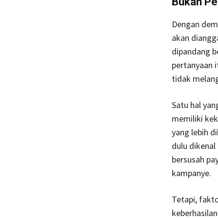
Bukan Pe
Dengan demi
akan diangg
dipandang be
pertanyaan i
tidak melang
Satu hal ya
memiliki ke
yang lebih d
dulu dikenal
bersusah pay
kampanye.
Tetapi, fakt
keberhasilan