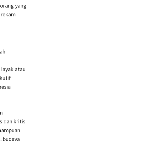
 orang yang
g rekam
lah
a
 layak atau
kutif
nesia
am
s dan kritis
kemampuan
, budaya