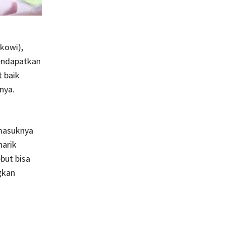
kowi),
mendapatkan
 baik
nya.
 masuknya
narik
ebut bisa
gkan