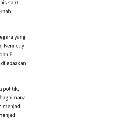
ais saat
ernah
 negara yang
an Kennedy
ohn F.
 dilepaskan
politik,
sebagaimana
h menjadi
menjadi