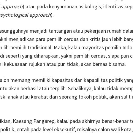
l approach
) atau pada kenyamanan psikologis, identitas kep
sychological approach
).
 sesungguhnya menjadi tantangan atau pekerjaan rumah dal
akni menjadikan para pemilih cerdas dan kritis jauh lebih ban
ilih-pemilih tradisional. Maka, kalau mayoritas pemilih Indo
i seperti yang diharapkan, yakni pemilih cerdas, siapa pun c
i kekuasaan rujukan atau pun tidak, akan bernasib sama.
alon memang memiliki kapasitas dan kapabilitas politik yan
tu akan berhasil atau terpilih. Sebaliknya, kalau tidak memp
ski anak atau kerabat dari seorang tokoh politik, akan sulit
ian, Kaesang Pangarep, kalau pada akhirnya benar-benar te
olitik, entah pada level eksekutif, misalnya calon wali kota,