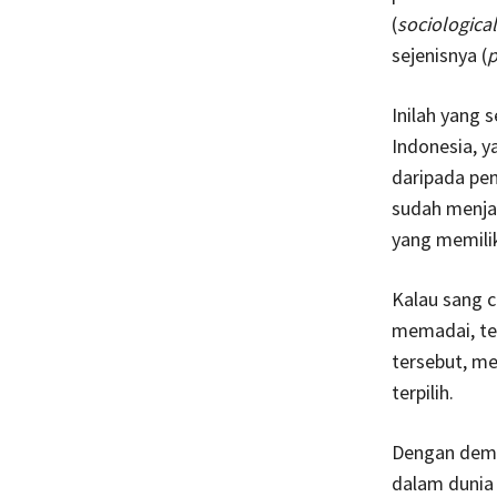
(
sociologica
sejenisnya (
p
Inilah yang
Indonesia, y
daripada pem
sudah menjad
yang memilik
Kalau sang c
memadai, ten
tersebut, me
terpilih.
Dengan demik
dalam dunia p