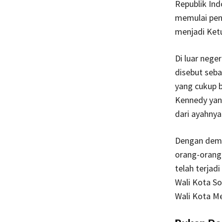
Republik In
memulai penc
menjadi Ket
Di luar nege
disebut seba
yang cukup b
Kennedy yang
dari ayahnya
Dengan demik
orang-orang
telah terjad
Wali Kota So
Wali Kota M