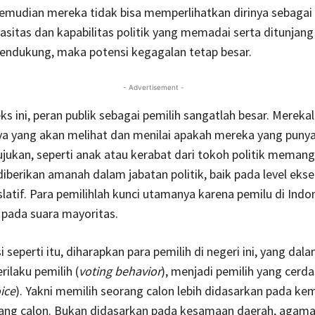
kemudian mereka tidak bisa memperlihatkan dirinya sebagai
asitas dan kapabilitas politik yang memadai serta ditunjan
mendukung, maka potensi kegagalan tetap besar.
- Advertisement -
s ini, peran publik sebagai pemilih sangatlah besar. Mereka
a yang akan melihat dan menilai apakah mereka yang puny
jukan, seperti anak atau kerabat dari tokoh politik memang
diberikan amanah dalam jabatan politik, baik pada level ekse
latif. Para pemilihlah kunci utamanya karena pemilu di Indo
 pada suara mayoritas.
 seperti itu, diharapkan para pemilih di negeri ini, yang dal
rilaku pemilih (
voting behavior
), menjadi pemilih yang cerda
ice
). Yakni memilih seorang calon lebih didasarkan pada 
 sang calon. Bukan didasarkan pada kesamaan daerah, agama