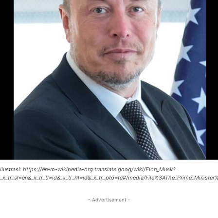
Ilustrasi: https://en-m-wikipedia-org.translate.goog/wiki/Elon_Musk?
_x_tr_sl=en&_x_tr_tl=id&_x_tr_hl=id&_x_tr_pto=tc#/media/File%3AThe_Prime_Mini
- Advertisement -