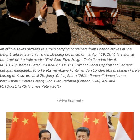
An official takes pictures as a train carrying containers from London arrives at the
freight railway station in Yiwu, Zhejiang province, China, April 29, 2017. The sign at
the front of the train reads: "First Sino-Euro Freight Train (London Yiwu).
REUTERS/Thomas Peter TPX IMAGES OF THE DAY *** Local Caption *** Seorang
petugas mengambil foto kereta membawa kontainer dari London tiba di stasiun kereta
barang di Yiwu, provinsi Zhejiang, China, Sabtu (29/4). Papan di depan kereta
bertuliskan : "Kereta Barang Sino-Euro Pertama (London Yiwu). ANTARA
FOTO/REUTERS/Thomas Peter/cfo/17
- Advertisement -