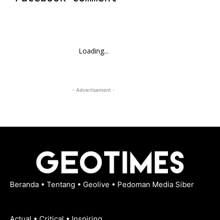
Loading...
- Advertisement -
Beranda
•
Tentang
•
Geolive
•
Pedoman Media Siber
Actual • Critical • Inspiring