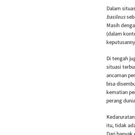
Dalam situa
basileus
seb
Masih dengan
(dalam konte
keputusannya
Di tengah j
situasi terb
ancaman per
bisa disembu
kematian pe
perang dunia
Kedaruratan
itu, tidak a
Dari banyak