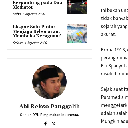
Bergantung pada Dua
Mediator
Ini bukan un
Rabu, 5 Agustus 2026
tidak banyak
sejarah yang
Ekspor Satu Pintu:
Menjaga Kebocoran,
akurat.
Membuka Keraguan?
Selasa, 4 Agustus 2026
Eropa 1918,
perang dunia
Flu Spanyol 
diselurh dun
Sejak saat i
Paramedis m
menggetarka
Abi Rekso Panggalih
adalah salah
Sekjen DPN Pergerakan-Indonesia.
Mungkin ada