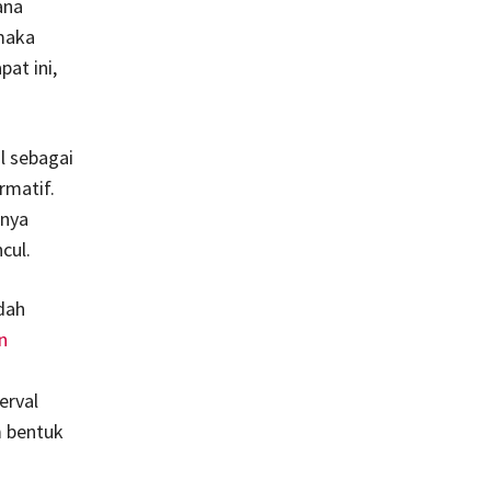
ana
 maka
at ini,
l sebagai
rmatif.
anya
cul.
dah
n
erval
m bentuk