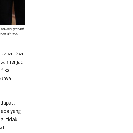
ratikno (kanan)
nah air usai
ncana. Dua
isa menjadi
fiksi
punya
ndapat,
i ada yang
gi tidak
at.