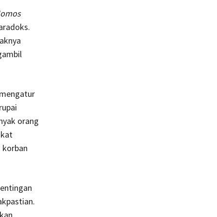
omos
aradoks.
saknya
gambil
 mengatur
rupai
nyak orang
gkat
h korban
gentingan
akpastian.
nkan