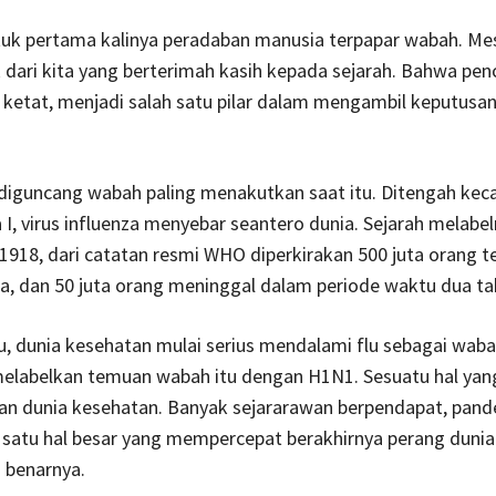
tuk pertama kalinya peradaban manusia terpapar wabah. Mes
 dari kita yang berterimah kasih kepada sejarah. Bahwa pen
 ketat, menjadi salah satu pilar dalam mengambil keputusa
 diguncang wabah paling menakutkan saat itu. Ditengah ke
 I, virus influenza menyebar seantero dunia. Sejarah melabe
-1918, dari catatan resmi WHO diperkirakan 500 juta orang t
ia, dan 50 juta orang meninggal dalam periode waktu dua ta
tu, dunia kesehatan mulai serius mendalami flu sebagai waba
elabelkan temuan wabah itu dengan H1N1. Sesuatu hal yan
n dunia kesehatan. Banyak sejararawan berpendapat, pand
 satu hal besar yang mempercepat berakhirnya perang dunia
 benarnya.