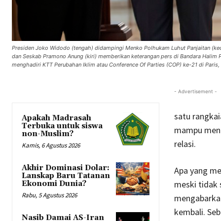
Presiden Joko Widodo (tengah) didampingi Menko Polhukam Luhut Panjaitan (ked
dan Seskab Pramono Anung (kiri) memberikan keterangan pers di Bandara Halim Per
menghadiri KTT Perubahan Iklim atau Conference Of Parties (COP) ke-21 di Pari
- Advertisement -
satu rangkai
Apakah Madrasah
Terbuka untuk siswa
mampu mengh
non-Muslim?
relasi.
Kamis, 6 Agustus 2026
Akhir Dominasi Dolar:
Apa yang men
Lanskap Baru Tatanan
meski tidak 
Ekonomi Dunia?
Rabu, 5 Agustus 2026
mengabarkan 
kembali. Seb
Nasib Damai AS-Iran