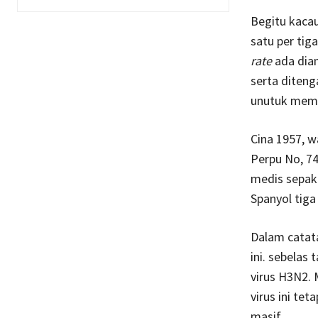
Begitu kacau
satu per tig
rate
ada dian
serta diteng
unutuk memb
Cina 1957, w
Perpu No, 7
medis sepaka
Spanyol tiga
Dalam catata
ini. sebelas
virus H3N2. 
virus ini te
masif.