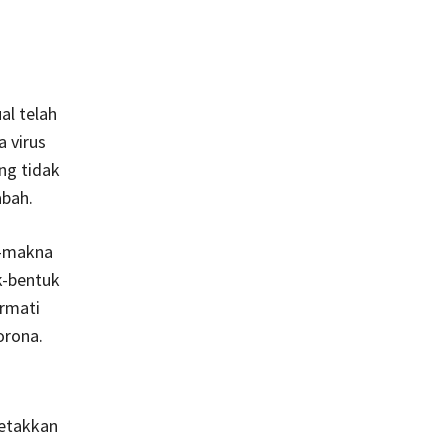
al telah
 virus
ng tidak
abah.
a-makna
k-bentuk
rmati
orona.
letakkan