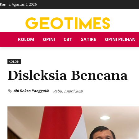
Kamis, Agustus 6, 2026
KOLOM
OPINI
CBT
SATIRE
OPINI PILIHAN
KOLOM
Disleksia Bencana
By
Abi Rekso Panggalih
Rabu, 1 April 2020