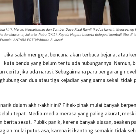
ua kiri), Menko Kemaritiman dan Sumber Daya Rizal Ramli (kedua kanan), Mensesneg P
danakusuma, Jakarta, Rabu (2/12). Kepala Negara beserta delegasi kembali tiba di ta
s, Prancis. ANTARA FOTO/Widodo S. Jusuf
Jika salah mengeja, bencana akan terbaca bejana, atau ke
kata benda yang belum tentu ada hubungannya. Namun, b
an cerita jika ada narasi. Sebagaimana para pengarang novel 
ubungkan dua atau tiga kejadian yang sama sekali tidak 
arik dalam akhir-akhir ini? Pihak-pihak mulai banyak berpe
selalu tepat. Media-media merasa yang paling akurat, mesk
berita sesat. Publik panik, karena banyak alasan, seakan pa
agian mulai putus asa, karena isi kantong semakin tidak seh