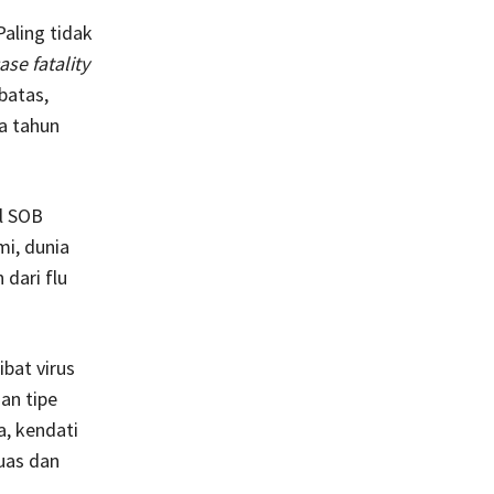
aling tidak
ase fatality
batas,
a tahun
l SOB
i, dunia
 dari flu
bat virus
an tipe
a, kendati
uas dan