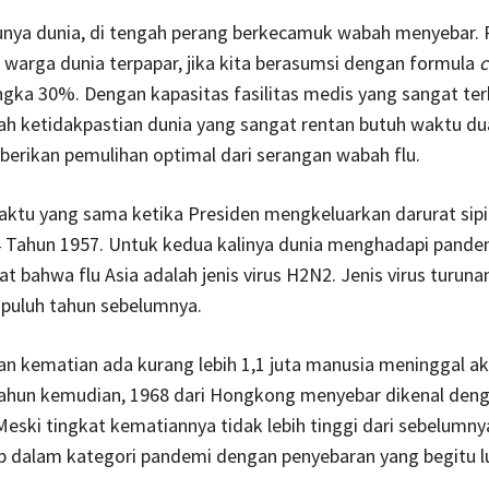
nya dunia, di tengah perang berkecamuk wabah menyebar. P
a warga dunia terpapar, jika kita berasumsi dengan formula
c
gka 30%. Dengan kapasitas fasilitas medis yang sangat ter
ah ketidakpastian dunia yang sangat rentan butuh waktu du
erikan pemulihan optimal dari serangan wabah flu.
aktu yang sama ketika Presiden mengkeluarkan darurat sipi
4 Tahun 1957. Untuk kedua kalinya dunia menghadapi pandem
t bahwa flu Asia adalah jenis virus H2N2. Jenis virus turunan
 puluh tahun sebelumnya.
n kematian ada kurang lebih 1,1 juta manusia meninggal aki
 tahun kemudian, 1968 dari Hongkong menyebar dikenal deng
Meski tingkat kematiannya tidak lebih tinggi dari sebelumny
tap dalam kategori pandemi dengan penyebaran yang begitu l