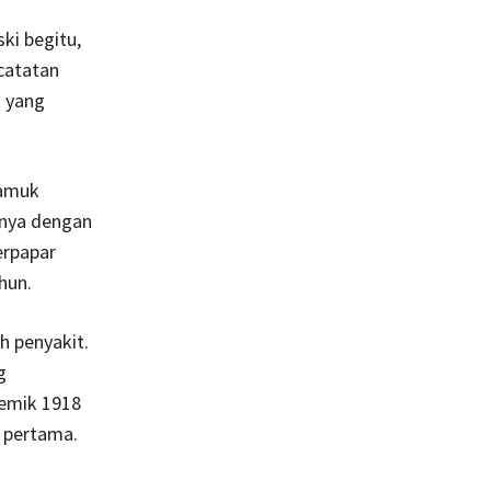
ki begitu,
catatan
n yang
camuk
lnya dengan
erpapar
hun.
h penyakit.
g
emik 1918
 pertama.