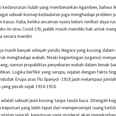
si kedaruratan itulah yang membenarkan Agamben, bahwa
N
agai sebuah konsep kedaulatan juga menghadapi problem p
 kasus Italia; ketika ancaman nyata belum terlihat daya ru
ks ini virus Covid-19), publik masih memiliki hak untuk men
 secara mandiri.
uga masih banyak wilayah yuridis Negara yang kosong dalam
uruk menghadapi wabah. Meski kegentingan (urgensi) menye
ang, namun propabilitas penyebaran wabah dalam benak ba
hkan. Logika berfikir yang serupa, sejalan dengan fakta tin
nduduk Eropa atas Flu Spanyol -1918 jauh melampaui jumla
 yang pecah sejak 1914-1918.
 adalah sebuah jeda kosong tanpa tanda baca. Ditengah ke
da keputsan yang lebih tepat dari mempersempit ruang ketid
 catatan sejarah, keputusan yang moderat akan mengkorba