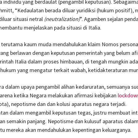
a individu yang berdaulat (pengambil keputusan). Sebagaim
mitt, “Kedaulatan berada diluar yuridiksi (hukum positif),
iluar situasi netral
(neutralization)
”. Agamben sejalan pendap
membantu menjelaskan pada situasi di Italia.
a, terutama kaum muda mendahulukan klaim Nomos persona
yang berlawan dengan keputusan pemerintah yang belum afi
intah Italia dalam proses himbauan, di tengah mungkin ad
hukum yang mengatur terkait wabah, ketidakteraturan mun
ara dalam upaya pengambil alihan kedaruratan, semuanya su
arena ketika Negara melakukan afirmasi kebijakan
lockdow
ta), nepotisme dan dan kolusi aparatus negara terjadi.
tan dalam mengambil keputusan tegas, justru membuat int
ian semakin panjang. Nepotisme dan kulusuf aparatus dala
aitu mereka akan mendahulukan kepentingan keluarganya.