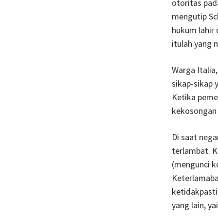
otoritas pad
mengutip Sch
hukum lahir d
itulah yang 
Warga Itali
sikap-sikap 
Ketika pemer
kekosongan 
Di saat neg
terlambat. K
(mengunci ko
Keterlamaba
ketidakpast
yang lain, y