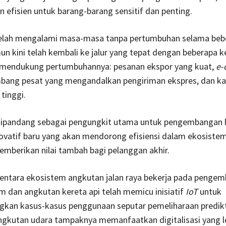
an efisien untuk barang-barang sensitif dan penting.
i telah mengalami masa-masa tanpa pertumbuhan selama beb
n kini telah kembali ke jalur yang tepat dengan beberapa 
g mendukung pertumbuhannya: pesanan ekspor yang kuat,
e-
bang pesat yang mengandalkan pengiriman ekspres, dan ka
 tinggi.
i dipandang sebagai pengungkit utama untuk pengembangan 
novatif baru yang akan mendorong efisiensi dalam ekosiste
mberikan nilai tambah bagi pelanggan akhir.
ntara ekosistem angkutan jalan raya bekerja pada penge
 dan angkutan kereta api telah memicu inisiatif
IoT
untuk
an kasus-kasus penggunaan seputar pemeliharaan predikt
ngkutan udara tampaknya memanfaatkan digitalisasi yang l