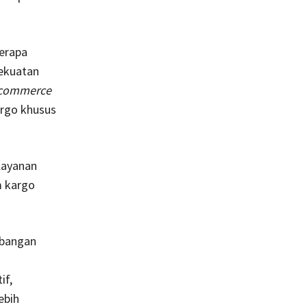
erapa
kekuatan
commerce
rgo khusus
layanan
m kargo
mbangan
if,
ebih