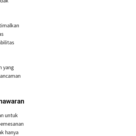
idak
ptimalkan
as
bilitas
in yang
h ancaman
enawaran
an untuk
 pemesanan
ak hanya