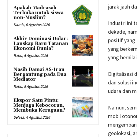
jarak jauh d
Apakah Madrasah
Terbuka untuk siswa
non-Muslim?
Industri in
Kamis, 6 Agustus 2026
dekade, namu
Akhir Dominasi Dolar:
positif yan
Lanskap Baru Tatanan
yang berkem
Ekonomi Dunia?
Rabu, 5 Agustus 2026
yang bernilai
Nasib Damai AS-Iran
Digitalisas
Bergantung pada Dua
Mediator
dan solusi i
Rabu, 5 Agustus 2026
udara dan me
Ekspor Satu Pintu:
Menjaga Kebocoran,
Namun, seme
Membuka Keraguan?
mobil otonom
Selasa, 4 Agustus 2026
mengembangk
geolokasi, a