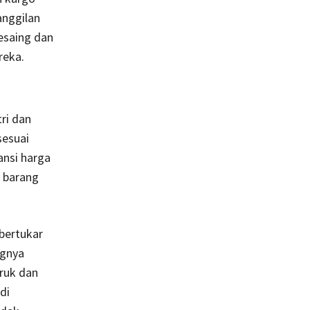
anggilan
esaing dan
reka.
ri dan
sesuai
ansi harga
s barang
 bertukar
ngnya
uruk dan
di