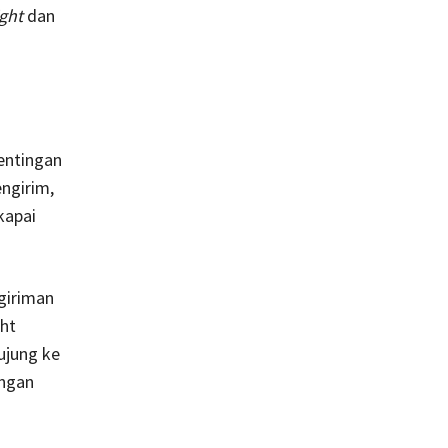
ight
dan
entingan
engirim,
kapai
giriman
ht
ujung ke
engan