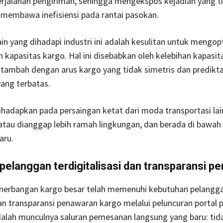
rjalanan pengiriman, sehingga mengekspos kejadian yang t
 membawa inefisiensi pada rantai pasokan.
in yang dihadapi industri ini adalah kesulitan untuk mengo
kapasitas kargo. Hal ini disebabkan oleh kelebihan kapasit
ditambah dengan arus kargo yang tidak simetris dan predikta
ang terbatas.
 dihadapkan pada persaingan ketat dari moda transportasi la
atau dianggap lebih ramah lingkungan, dan berada di bawa
aru.
 pelanggan
t
erdigitalisasi dan transparansi p
nerbangan kargo besar telah memenuhi kebutuhan pelangg
n transparansi penawaran kargo melalui peluncuran portal
adalah munculnya saluran pemesanan langsung yang baru: tid