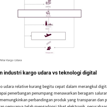
 Nilai Kargo Udara
 industri kargo udara
vs
teknologi digital
go udara relative kurang begitu cepat dalam merangkul digita
apai penerbangan penumpang menawarkan beragam salura
memungkinkan perbandingan produk yang transparan dan 
dan semuanya telah mengadopsi tiket elektronik, perusahaa