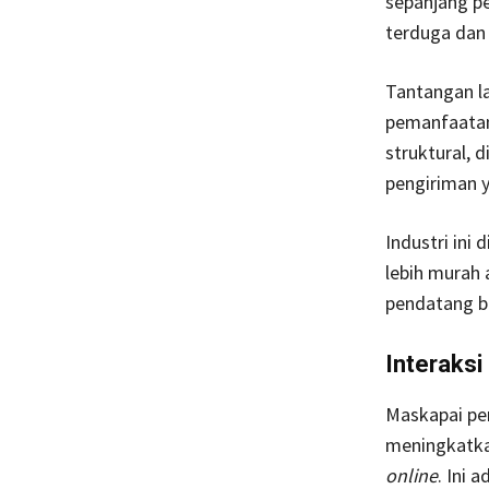
sepanjang pe
terduga dan
Tantangan la
pemanfaatan 
struktural, 
pengiriman y
Industri ini
lebih murah 
pendatang b
I
nteraksi
Maskapai pe
meningkatka
online
. Ini 