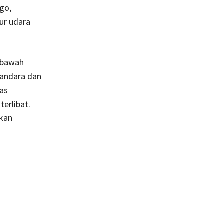
go,
ur udara
i bawah
bandara dan
as
erlibat.
ikan