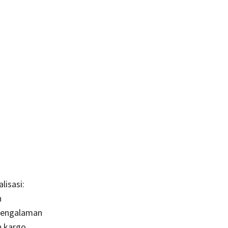
lisasi:
n
pengalaman
n kargo