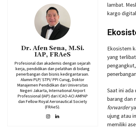
lambat. Mesk
kargo digital
Ekosist
Dr. Afen Sena, M.Si.
Ekosistem k
IAP, FRAeS
yang terlibat
Profesional dan akademis dengan sejarah
pengangkut, 
kerja, pendidikan dan pelatihan di bidang
penerbangan,
penerbangan dan bisnis kedirgantaraan.
Alumni PLP/ STPI/ PPI Curug, Doktor
Manajemen Pendidikan dari Universitas
Saat ini ada
Negeri Jakarta, International Airport
Professional (IAP) dari ICAO-ACI AMPAP
barang dan 
dan Fellow Royal Aeronautical Society
forwarder
ya
(FRAeS).
ujung atau i
memiliki as