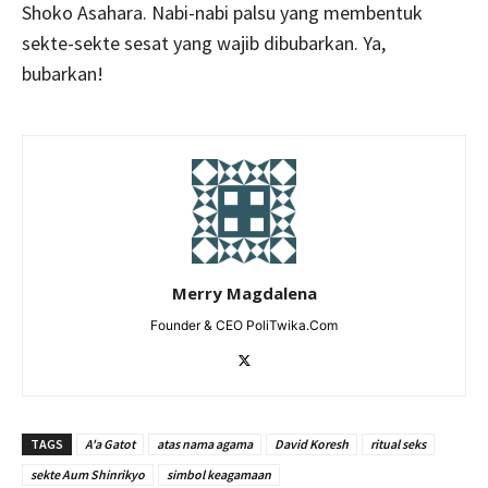
Shoko Asahara. Nabi-nabi palsu yang membentuk
sekte-sekte sesat yang wajib dibubarkan. Ya,
bubarkan!
Merry Magdalena
Founder & CEO PoliTwika.Com
TAGS
A'a Gatot
atas nama agama
David Koresh
ritual seks
sekte Aum Shinrikyo
simbol keagamaan