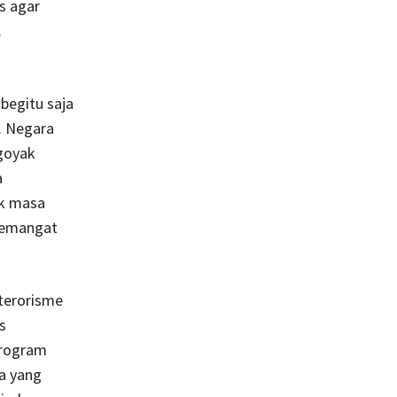
s agar
.
begitu saja
. Negara
ngoyak
a
ak masa
 semangat
 terorisme
s
 program
ia yang