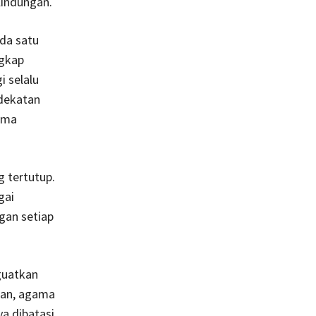
lindungan.
da satu
ngkap
i selalu
ndekatan
cama
 tertutup.
gai
gan setiap
guatkan
Dan, agama
a dibatasi