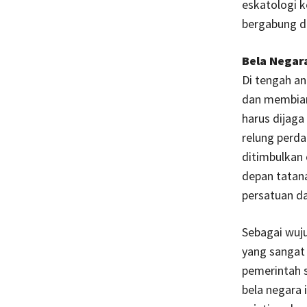
eskatologi k
bergabung d
Bela Negar
Di tengah an
dan membiar
harus dijaga
relung perda
ditimbulkan 
depan tatan
persatuan d
Sebagai wuju
yang sangat
pemerintah s
bela negara 