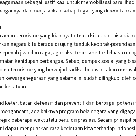
eagamaan sebagai justifikasi untuk memobilisasi para jihadi
engannya dan menjalankan setiap tugas yang diperintahkan
a
caman terorisme yang kian nyata tentu kita tidak bisa diam 
kan negara kita berada di ujung tanduk keporak-porandaan
 sepenuh jiwa dan raga, agar aksi terorisme tak leluasa me
maian kehidupan berbangsa. Sebab, dampak sosial yang bis
oleh terorisme yang berwujud radikal bebas ini akan merus
an kewarganegaraan yang selama ini sudah dilingkupi oleh
an kesatuan.
d keterlibatan defensif dan preventif dari berbagai potensi
 mengancam, ada baiknya program bela negara yang digaga
ejak beberapa waktu lalu perlu diapresiasi. Secara prinsipil
ini dapat menguatkan rasa kecintaan kita terhadap Indones