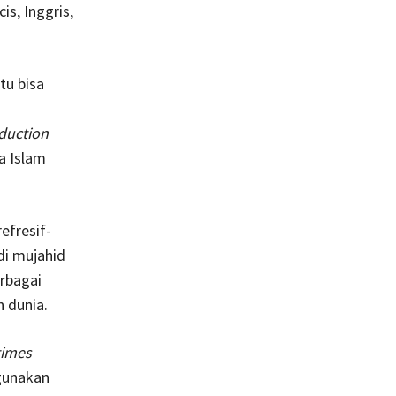
s, Inggris,
tu bisa
duction
a Islam
efresif-
di mujahid
rbagai
 dunia.
imes
ggunakan