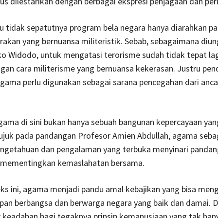
rus dilestarikan dengan berbagai ekspresi penjagaan dan per
u tidak sepatutnya program bela negara hanya diarahkan pa
akan yang bernuansa militeristik. Sebab, sebagaimana diu
o Widodo, untuk mengatasi terorisme sudah tidak tepat lag
gan cara militerisme yang bernuansa kekerasan. Justru pe
 agama perlu digunakan sebagai sarana pencegahan dari an
gama di sini bukan hanya sebuah bangunan kepercayaan yang
juk pada pandangan Profesor Amien Abdullah, agama seba
ngetahuan dan pengalaman yang terbuka menyinari pandan
 mementingkan kemaslahatan bersama.
ks ini, agama menjadi pandu amal kebajikan yang bisa men
upan berbangsa dan berwarga negara yang baik dan damai. 
r keadaban bagi tegaknya prinsip kemanusiaan yang tak hany