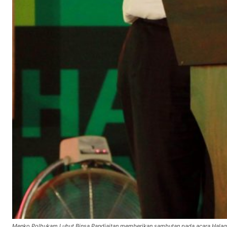
Menko Polhukam Luhut Binsa Pandjaitan memberikan sambutan pada acara Halaqo