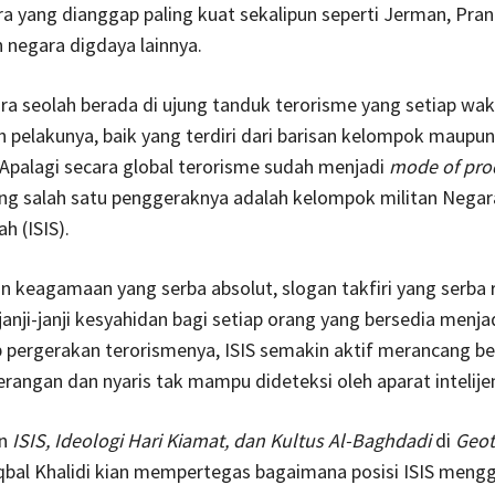
a yang dianggap paling kuat sekalipun seperti Jerman, Pranci
 negara digdaya lainnya.
a seolah berada di ujung tanduk terorisme yang setiap wak
h pelakunya, baik yang terdiri dari barisan kelompok maupun
Apalagi secara global terorisme sudah menjadi
mode of pro
ang salah satu penggeraknya adalah kelompok militan Negar
ah (ISIS).
on keagamaan yang serba absolut, slogan takfiri yang serba r
 janji-janji kesyahidan bagi setiap orang yang bersedia menja
 pergerakan terorismenya, ISIS semakin aktif merancang be
angan dan nyaris tak mampu dideteksi oleh aparat intelijen
an
ISIS, Ideologi Hari Kiamat, dan Kultus Al-Baghdadi
di
Geot
Iqbal Khalidi kian mempertegas bagaimana posisi ISIS men