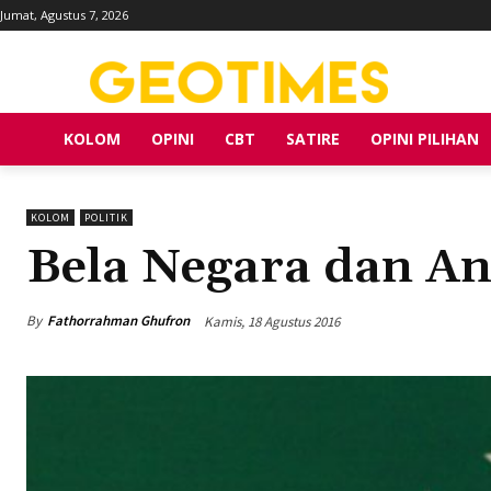
Jumat, Agustus 7, 2026
KOLOM
OPINI
CBT
SATIRE
OPINI PILIHAN
KOLOM
POLITIK
Bela Negara dan A
By
Fathorrahman Ghufron
Kamis, 18 Agustus 2016