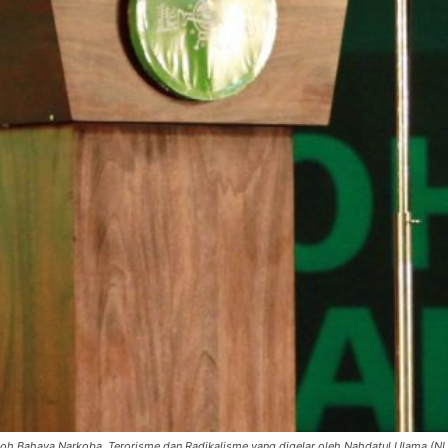
h Bahaya Narkoba, Terorisme dan Radikalisme yang digelar oleh Nahdatul Ulama (NU