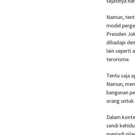
sejatinya ha
Namun, tent
model perger
Presiden Jok
dihadapi den
lain seperti
terorisme.
Tentu saja a
Namun, meru
bangunan pe
orang untuk
Dalam konte
sendi kehid
menjadi pija