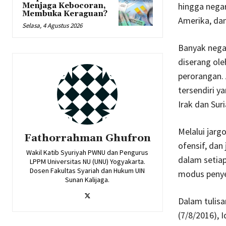
hingga negar
Menjaga Kebocoran,
Membuka Keraguan?
Amerika, dan
Selasa, 4 Agustus 2026
Banyak negar
diserang ole
perorangan. 
tersendiri y
Irak dan Suri
Melalui jarg
Fathorrahman Ghufron
ofensif, dan
Wakil Katib Syuriyah PWNU dan Pengurus
dalam setiap
LPPM Universitas NU (UNU) Yogyakarta.
Dosen Fakultas Syariah dan Hukum UIN
modus penyer
Sunan Kalijaga.
Dalam tulis
(7/8/2016), 