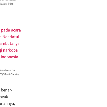
uriah (ISIS)
erorisme dan
TO/ Budi Candra
 benar-
koyak
anannya,