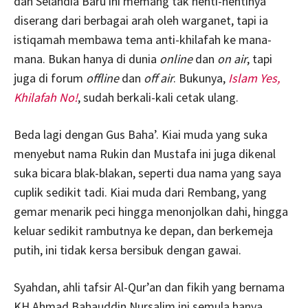
dan Selandia Baru ini memang tak henti-hentinya
diserang dari berbagai arah oleh warganet, tapi ia
istiqamah membawa tema anti-khilafah ke mana-
mana. Bukan hanya di dunia
online
dan
on air
, tapi
juga di forum
offline
dan
off air
. Bukunya,
Islam Yes,
Khilafah No!
, sudah berkali-kali cetak ulang.
Beda lagi dengan Gus Baha’. Kiai muda yang suka
menyebut nama Rukin dan Mustafa ini juga dikenal
suka bicara blak-blakan, seperti dua nama yang saya
cuplik sedikit tadi. Kiai muda dari Rembang, yang
gemar menarik peci hingga menonjolkan dahi, hingga
keluar sedikit rambutnya ke depan, dan berkemeja
putih, ini tidak kersa bersibuk dengan gawai.
Syahdan, ahli tafsir Al-Qur’an dan fikih yang bernama
KH Ahmad Bahauddin Nursalim ini semula hanya