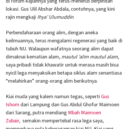
di forum kajiannya yang terus-menerus berpindah
lokasi. Gus Ulil Abshar Abdala, contohnya, yang kini
rajin mengkaji
Ihya’ Ulumuddin
.
Perbendaharaan orang alim, dengan aneka
keilmuannya, terus mengalami regenerasi yang baik di
tubuh NU. Walaupun wafatnya seorang alim dapat
dimaknai kematian alam,
mautul ‘alim mautul alam
,
saya pribadi tidak khawatir untuk merasa masih bisa
nyicil lega menyaksikan betapa siklus alam senantiasa
“melahirkan” orang-orang alim berikutnya.
Kiai muda yang kalem namun tegas, seperti
Gus
Ishom
dari Lampung dan Gus Abdul Ghofur Maimoen
dari Sarang, putra mendiang
Mbah Maimoen
Zubair,
semakin mempertebal rasa lega saya,
memperkaya pula keberagaman kiai NU. Kiai yang