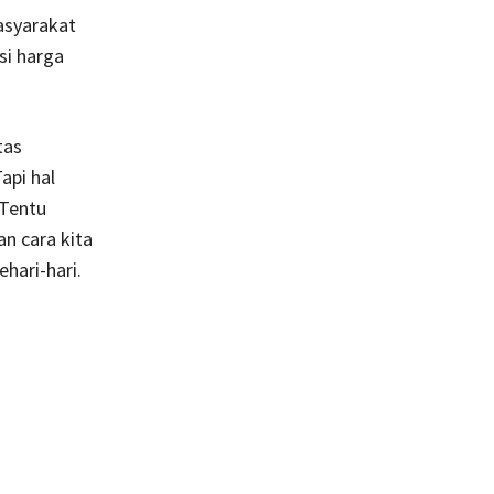
asyarakat
si harga
tas
api hal
 Tentu
n cara kita
hari-hari.