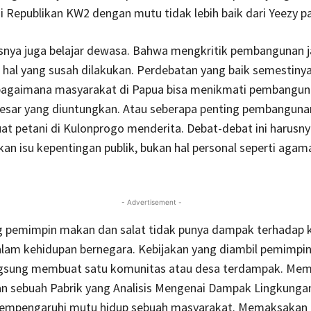
 Republikan KW2 dengan mutu tidak lebih baik dari Yeezy pa
snya juga belajar dewasa. Bahwa mengkritik pembangunan ja
hal yang susah dilakukan. Perdebatan yang baik semestiny
gaimana masyarakat di Papua bisa menikmati pembangunan
esar yang diuntungkan. Atau seberapa penting pembanguna
t petani di Kulonprogo menderita. Debat-debat ini harusny
 isu kepentingan publik, bukan hal personal seperti agam
- Advertisement -
g pemimpin makan dan salat tidak punya dampak terhadap 
alam kehidupan bernegara. Kebijakan yang diambil pemimpin, 
langsung membuat satu komunitas atau desa terdampak. Me
 sebuah Pabrik yang Analisis Mengenai Dampak Lingkungan
mempengaruhi mutu hidup sebuah masyarakat. Memaksakan