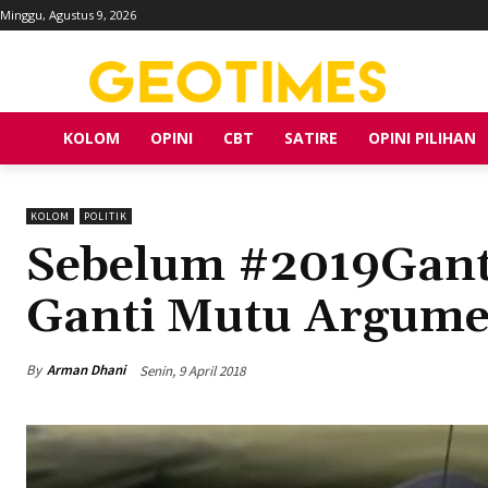
Minggu, Agustus 9, 2026
KOLOM
OPINI
CBT
SATIRE
OPINI PILIHAN
KOLOM
POLITIK
Sebelum #2019Gant
Ganti Mutu Argum
By
Arman Dhani
Senin, 9 April 2018