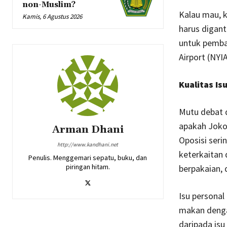
non-Muslim?
Kalau mau, 
Kamis, 6 Agustus 2026
harus digant
untuk pemba
Airport (NYI
Kualitas Is
Mutu debat d
apakah Joko
Arman Dhani
Oposisi seri
http://www.kandhani.net
keterkaitan 
Penulis. Menggemari sepatu, buku, dan
piringan hitam.
berpakaian, d
Isu persona
makan dengan
daripada isu