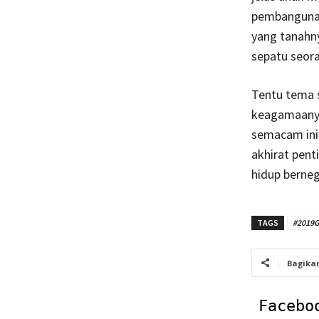
pembangunan
yang tanahny
sepatu seora
Tentu tema s
keagamaanya,
semacam ini 
akhirat pent
hidup berneg
TAGS
#2019G
Bagika
Facebo