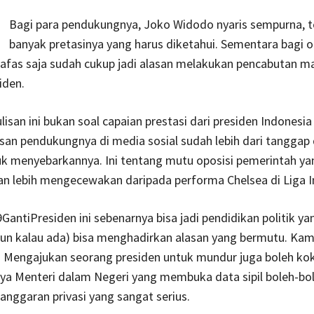
Bagi para pendukungnya, Joko Widodo nyaris sempurna, te
banyak pretasinya yang harus diketahui. Sementara bagi op
nafas saja sudah cukup jadi alasan melakukan pencabutan m
iden.
ulisan ini bukan soal capaian prestasi dari presiden Indonesi
san pendukungnya di media sosial sudah lebih dari tanggap
k menyebarkannya. Ini tentang mutu oposisi pemerintah yan
an lebih mengecewakan daripada performa Chelsea di Liga I
antiPresiden ini sebenarnya bisa jadi pendidikan politik yang
 pun kalau ada) bisa menghadirkan alasan yang bermutu. Kam
. Mengajukan seorang presiden untuk mundur juga boleh ko
ya Menteri dalam Negeri yang membuka data sipil boleh-bol
langgaran privasi yang sangat serius.