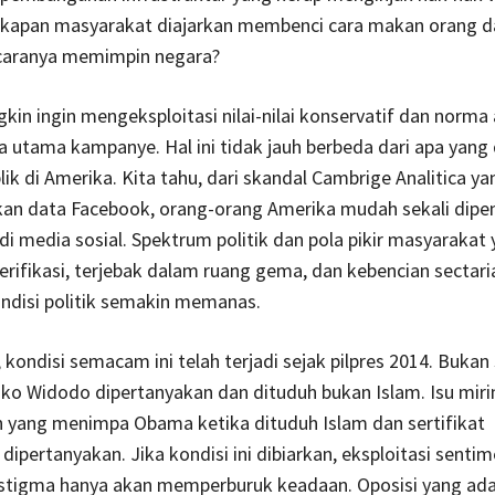
kapan masyarakat diajarkan membenci cara makan orang d
 caranya memimpin negara?
kin ingin mengeksploitasi nilai-nilai konservatif dan norm
 utama kampanye. Hal ini tidak jauh berbeda dari apa yang 
lik di Amerika. Kita tahu, dari skandal Cambrige Analitica ya
n data Facebook, orang-orang Amerika mudah sekali dipe
i media sosial. Spektrum politik dan pola pikir masyarakat
rifikasi, terjebak dalam ruang gema, dan kebencian sectari
disi politik semakin memanas.
, kondisi semacam ini telah terjadi sejak pilpres 2014. Bukan
ko Widodo dipertanyakan dan dituduh bukan Islam. Isu miri
n yang menimpa Obama ketika dituduh Islam dan sertifikat
dipertanyakan. Jika kondisi ini dibiarkan, eksploitasi sentim
stigma hanya akan memperburuk keadaan. Oposisi yang ad