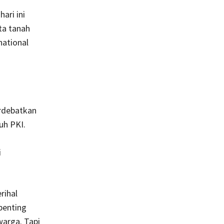
ari ini
ta tanah
ational
erdebatkan
uh PKI.
i
rihal
penting
warga. Tapi