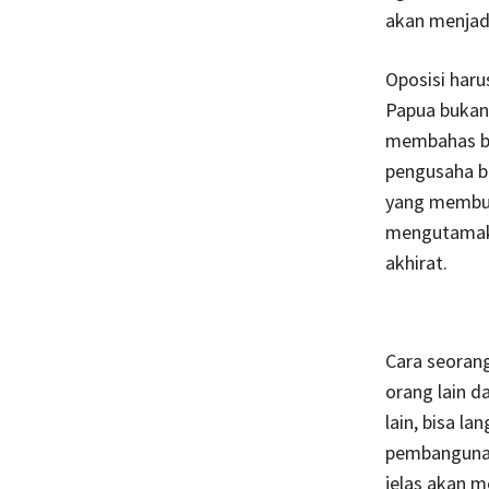
akan menjadi
Oposisi haru
Papua bukan 
membahas ba
pengusaha b
yang membua
mengutamakan
akhirat.
Cara seoran
orang lain d
lain, bisa 
pembangunan
jelas akan 