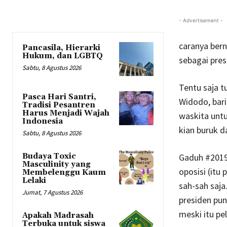
- Advertisement -
caranya ber
Pancasila, Hierarki
Hukum, dan LGBTQ
sebagai pres
Sabtu, 8 Agustus 2026
Tentu saja t
Pasca Hari Santri,
Widodo, bari
Tradisi Pesantren
Harus Menjadi Wajah
waskita untu
Indonesia
kian buruk d
Sabtu, 8 Agustus 2026
Gaduh #2019G
Budaya Toxic
Masculinity yang
oposisi (itu
Membelenggu Kaum
Lelaki
sah-sah saja
Jumat, 7 Agustus 2026
presiden pun
meski itu pe
Apakah Madrasah
Terbuka untuk siswa