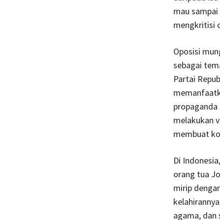
mau sampai 
mengkritisi
Oposisi mung
sebagai tema
Partai Repub
memanfaatka
propaganda d
melakukan ve
membuat kon
Di Indonesia
orang tua Jo
mirip denga
kelahirannya 
agama, dan 