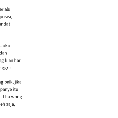
rlalu
osisi,
andat
a Joko
 dan
g kian hari
nggris.
 baik, jika
panye itu
k. Lha wong
eh saja,