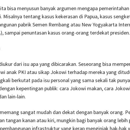
kita bisa menyusun banyak argumen mengapa pemerintahan h
i. Misalnya tentang kasus kekerasan di Papua, kasus sengke
ngunan pabrik Semen Rembang atau New Yogyakarta Intern
A), sampai penuntasan kasus orang-orang terdekat presiden.
u
iukur dari isu apa yang dibicarakan. Seseorang bisa memp
wi anak PKI atau sikap Jokowi terhadap mereka yang ditud
ngkali berkutat pada isu personal yang sama sekali tak punya
dengan kepentingan publik: cara Jokowi makan, cara Jokow
an lain-lain.
l memang sangat mudah dan dekat dengan banyak orang. Pe
 tangan kanan atau kiri, mungkin bagi banyak orang lebih 
 pembangunan infrastruktur yang kerap menginjak hak-hak 