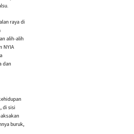
lsu.
lan raya di
a
 alih-alih
n NYIA
a
a dan
kehidupan
di sisi
maksakan
nya buruk,