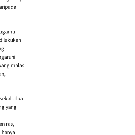
aripada
a agama
dilakukan
ng
ngaruhi
 yang malas
an,
 sekali-dua
ng yang
en ras,
a hanya