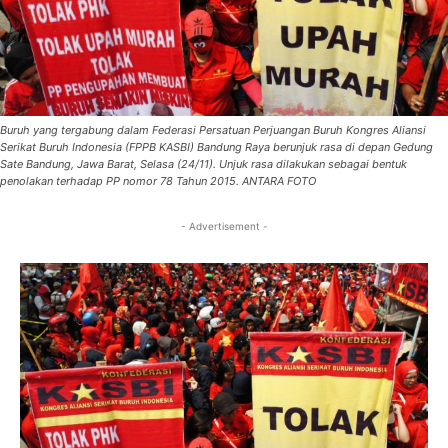
Buruh yang tergabung dalam Federasi Persatuan Perjuangan Buruh Kongres Aliansi
Serikat Buruh Indonesia (FPPB KASBI) Bandung Raya berunjuk rasa di depan Gedung
Sate Bandung, Jawa Barat, Selasa (24/11). Unjuk rasa dilakukan sebagai bentuk
penolakan terhadap PP nomor 78 Tahun 2015. ANTARA FOTO
- Advertisement -