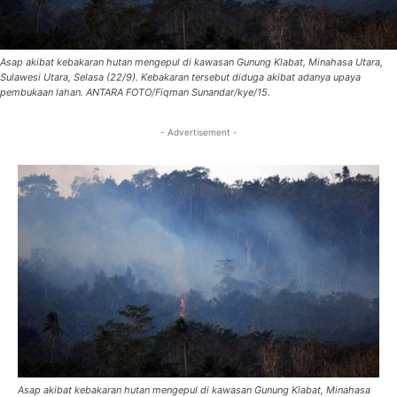
Asap akibat kebakaran hutan mengepul di kawasan Gunung Klabat, Minahasa Utara,
Sulawesi Utara, Selasa (22/9). Kebakaran tersebut diduga akibat adanya upaya
pembukaan lahan. ANTARA FOTO/Fiqman Sunandar/kye/15.
- Advertisement -
Asap akibat kebakaran hutan mengepul di kawasan Gunung Klabat, Minahasa