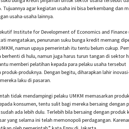
suku bunga kredit pinjaman untuk sektor usaha tersebut da
. Tujuannya agar kegiatan usaha ini bisa berkembang dan
gan usaha-usaha lainnya.
ekutif Institute for Development of Economics and Finance 
rtati mengatakan, penurunan suku bunga kredit memang dip
 UMKM, namun upaya pemerintah itu tentu belum cukup. Pem
berhenti di hulu, namun juga harus turun tangan di sektor hil
ntu memberi pelatihan kepada para pelaku usaha tersebut
roduk-produknya. Dengan begitu, diharapkan lahir inovasi-
mereka laku di pasaran.
intah tidak mendampingi pelaku UMKM memasarkan produk
epada konsumen, tentu sulit bagi mereka bersaing dengan 
sudah ada lebih dulu. Terlebih bila bersaing dengan produk 
sar yang selama ini telah memonopoli perdagangan. Karenany
atikan oleh pemerintah,” kata Enny di Jakarta.