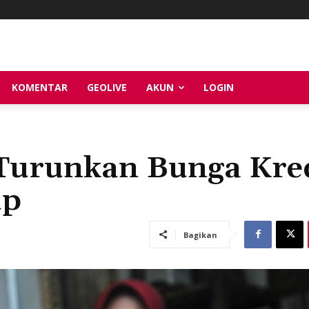
KOMENTAR
GEOLIVE
AKUN
LOGIN
Turunkan Bunga Kre
up
Bagikan