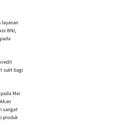
 layanan
kni BNI,
epada
redit
 sulit bagi
 pada Mei
jukkan
h sangat
p produk