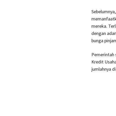
Sebelumnya,
memanfaatka
mereka. Terl
dengan adany
bunga pinja
Pemerintah 
Kredit Usaha
jumlahnya di