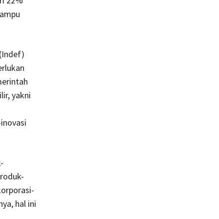
ri 22%
 mampu
(Indef)
erlukan
erintah
ir, yakni
inovasi
-
produk-
korporasi-
a, hal ini