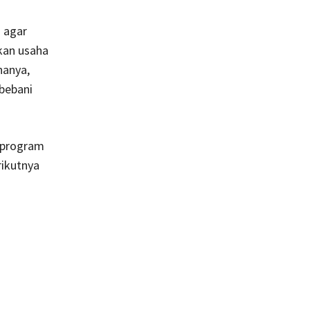
 agar
kan usaha
nanya,
rbebani
 program
rikutnya