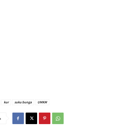
kur
suku bunga
UMKM
n