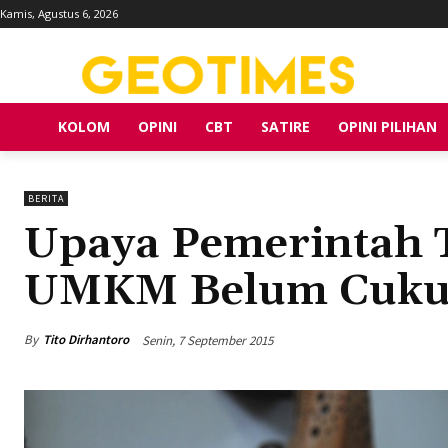
Kamis, Agustus 6, 2026
KOLOM
OPINI
CBT
SATIRE
OPINI PILIHAN
BERITA
Upaya Pemerintah 
UMKM Belum Cuk
By
Tito Dirhantoro
Senin, 7 September 2015