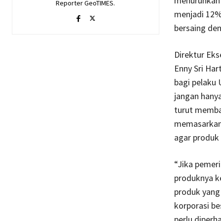
menurunkan 
Reporter GeoTIMES.
menjadi 12%
bersaing den
Direktur Eks
Enny Sri Ha
bagi pelaku
jangan hanya 
turut memba
memasarkan p
agar produk 
“Jika pemer
produknya k
produk yang 
korporasi be
perlu diperh