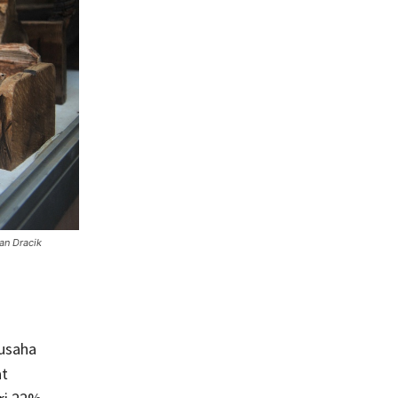
an Dracik
usaha
at