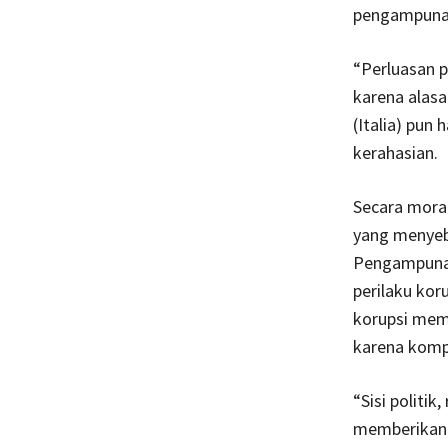
pengampuna
“Perluasan 
karena alasa
(Italia) pu
kerahasian.
Secara moral
yang menyeb
Pengampunan 
perilaku kor
korupsi mem
karena komp
“Sisi politi
memberikan 