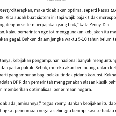
nesty
diterapkan, maka tidak akan optimal seperti kasus
ta
8. Kita sudah buat sistem ini tapi wajib pajak tidak meresp
ng dengan sistem perpajakan yang baik,” kata Yenny. Dia
, kalau pemerintah ngotot menggunakan kebijakan itu m
akan gagal. Bahkan dalam jangka waktu 5-10 tahun belum t
katanya, kebijakan pengampunan nasional banyak menguntung
t dan partai politik. Sebab, mereka akan berlindung dalam ke
eperti pengampunan bagi pelaku tindak pidana korupsi. Kekh
ni adalah DPR dan pemerintah menggunakan alasan klasik ba
n memberikan optimalisasi penerimaan negara.
tidak ada jaminannya,” tegas Yenny. Bahkan kebijakan itu dap
ingkat penerimaan negara sehingga berimplikasi terhadap r