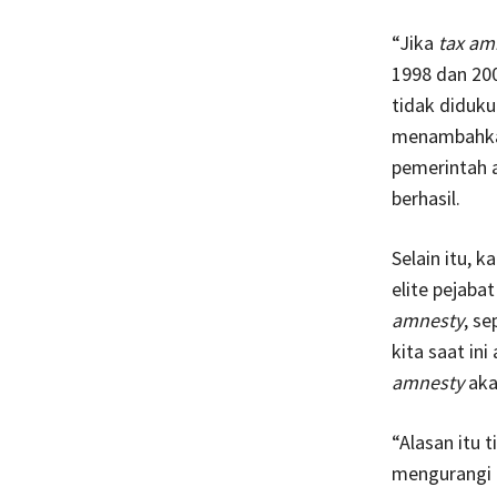
“Jika
tax am
1998 dan 200
tidak diduku
menambahkan
pemerintah 
berhasil.
Selain itu, 
elite pejaba
amnesty
, s
kita saat i
amnesty
aka
“Alasan itu 
mengurangi t