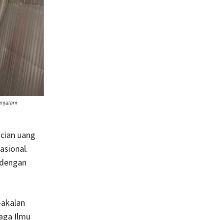
njalani
cian uang
sional.
 dengan
-akalan
aga Ilmu