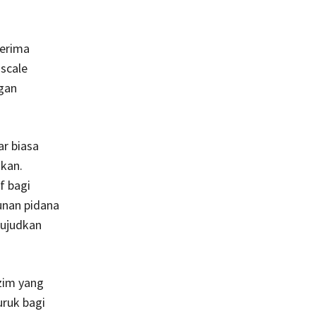
terima
iscale
gan
r biasa
kan.
f bagi
unan pidana
wujudkan
ezim yang
ruk bagi