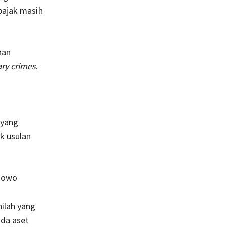
pajak masih
nan
ary crimes
.
i
 yang
k usulan
stowo
nilah yang
ada aset