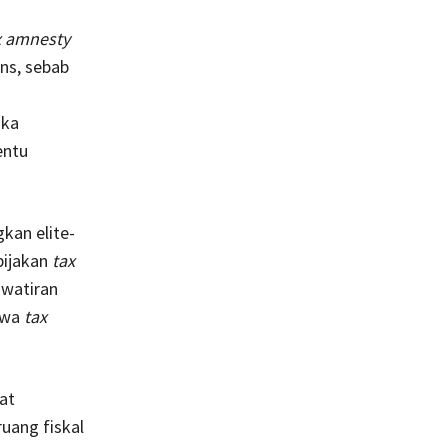
x amnesty
ons, sebab
aka
entu
kan elite-
bijakan
tax
awatiran
hwa
tax
at
uang fiskal