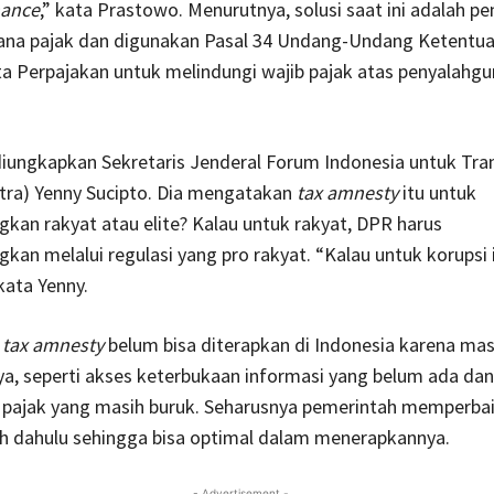
nance
,” kata Prastowo. Menurutnya, solusi saat ini adalah 
dana pajak dan digunakan Pasal 34 Undang-Undang Ketent
a Perpajakan untuk melindungi wajib pajak atas penyalahg
iungkapkan Sekretaris Jenderal Forum Indonesia untuk Tra
tra) Yenny Sucipto. Dia mengatakan
tax amnesty
itu untuk
an rakyat atau elite? Kalau untuk rakyat, DPR harus
an melalui regulasi yang pro rakyat. “Kalau untuk korupsi 
kata Yenny.
,
tax amnesty
belum bisa diterapkan di Indonesia karena mas
a, seperti akses keterbukaan informasi yang belum ada dan
i pajak yang masih buruk. Seharusnya pemerintah memperbai
ih dahulu sehingga bisa optimal dalam menerapkannya.
- Advertisement -