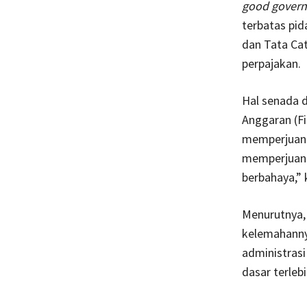
good gover
terbatas pi
dan Tata Cat
perpajakan.
Hal senada d
Anggaran (Fi
memperjuangk
memperjuangk
berbahaya,” 
Menurutnya
kelemahanny
administras
dasar terleb