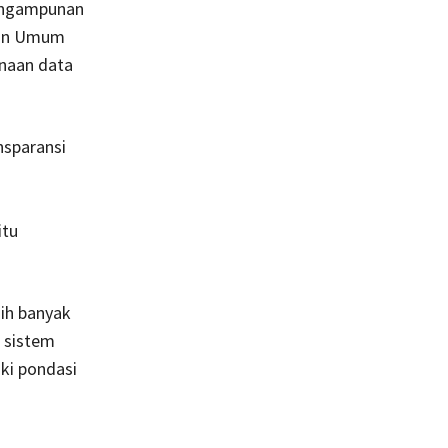
pengampunan
uan Umum
unaan data
nsparansi
itu
ih banyak
 sistem
ki pondasi