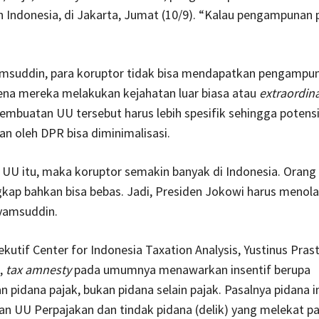
Indonesia, di Jakarta, Jumat (10/9). “Kalau pengampunan 
msuddin, para koruptor tidak bisa mendapatkan pengampu
ena mereka melakukan kejahatan luar biasa atau
extraordin
pembuatan UU tersebut harus lebih spesifik sehingga potens
n oleh DPR bisa diminimalisasi.
 UU itu, maka koruptor semakin banyak di Indonesia. Orang
kap bahkan bisa bebas. Jadi, Presiden Jokowi harus menola
Syamsuddin.
ekutif Center for Indonesia Taxation Analysis, Yustinus Pra
,
tax amnesty
pada umumnya menawarkan insentif berupa
pidana pajak, bukan pidana selain pajak. Pasalnya pidana i
an UU Perpajakan dan tindak pidana (delik) yang melekat p