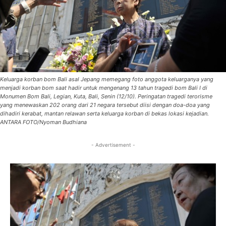
Keluarga korban bom Bali asal Jepang memegang foto anggota keluarganya yang
menjadi korban bom saat hadir untuk mengenang 13 tahun tragedi bom Bali I di
Monumen Bom Bali, Legian, Kuta, Bali, Senin (12/10). Peringatan tragedi terorisme
yang menewaskan 202 orang dari 21 negara tersebut diisi dengan doa-doa yang
dihadiri kerabat, mantan relawan serta keluarga korban di bekas lokasi kejadian.
ANTARA FOTO/Nyoman Budhiana
- Advertisement -