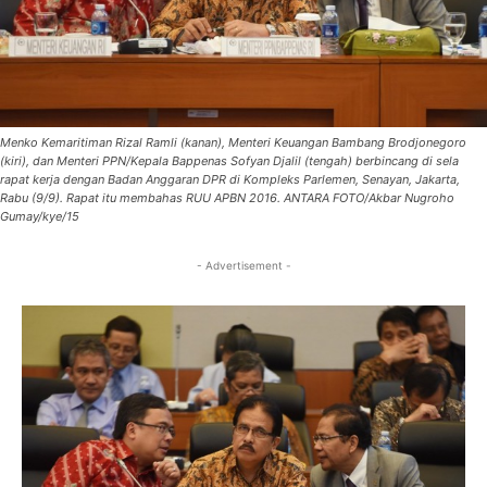
Menko Kemaritiman Rizal Ramli (kanan), Menteri Keuangan Bambang Brodjonegoro
(kiri), dan Menteri PPN/Kepala Bappenas Sofyan Djalil (tengah) berbincang di sela
rapat kerja dengan Badan Anggaran DPR di Kompleks Parlemen, Senayan, Jakarta,
Rabu (9/9). Rapat itu membahas RUU APBN 2016. ANTARA FOTO/Akbar Nugroho
Gumay/kye/15
- Advertisement -