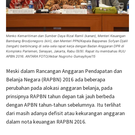
Menko Kemaritiman dan Sumber Daya Rizal Ramli (kanan), Menteri Keuangan
Bambang Brodjonegoro (kiri), dan Menteri PPN/Kepala Bappenas Sofyan Djalil
(tengah) berbincang di sela-sela rapat kerja dengan Badan Anggaran DPR di
Kompleks Parlemen, Senayan, Jakarta, Rabu (9/9). Rapat itu membahas RUU
APBN 2016. ANTARA FOTO/Akbar Nugroho Gumay/kye/15
Meski dalam Rancangan Anggaran Pendapatan dan
Belanja Negara (RAPBN) 2016 ada beberapa
perubahan pada alokasi anggaran belanja, pada
prinsipnya RAPBN tahun depan tak jauh berbeda
dengan APBN tahun-tahun sebelumnya. Itu terlihat
dari masih adanya defisit atau kekurangan anggaran
dalam nota keuangan RAPBN 2016.