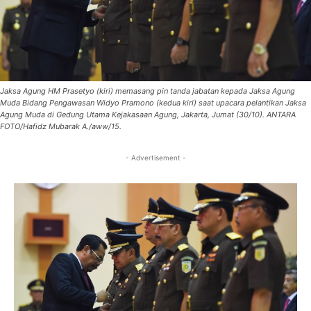
Jaksa Agung HM Prasetyo (kiri) memasang pin tanda jabatan kepada Jaksa Agung
Muda Bidang Pengawasan Widyo Pramono (kedua kiri) saat upacara pelantikan Jaksa
Agung Muda di Gedung Utama Kejakasaan Agung, Jakarta, Jumat (30/10). ANTARA
FOTO/Hafidz Mubarak A./aww/15.
- Advertisement -