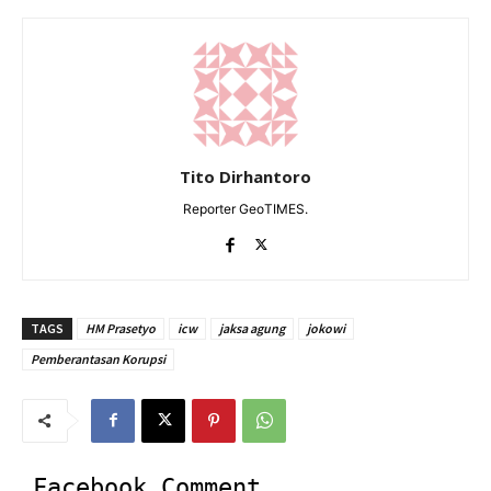
Tito Dirhantoro
Reporter GeoTIMES.
TAGS
HM Prasetyo
icw
jaksa agung
jokowi
Pemberantasan Korupsi
Facebook Comment