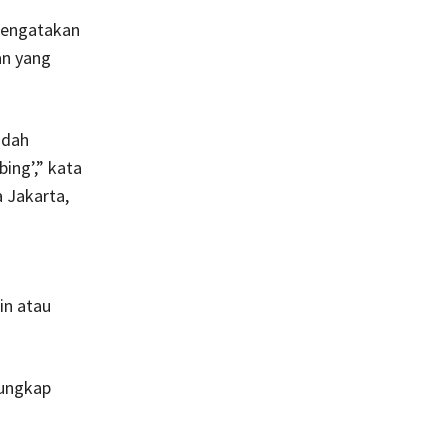
mengatakan
n yang
udah
ing’,” kata
 Jakarta,
in atau
 ungkap