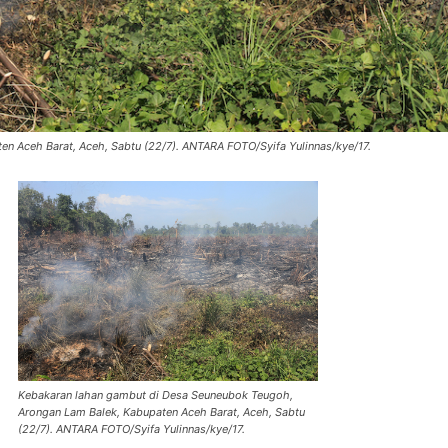
n Aceh Barat, Aceh, Sabtu (22/7). ANTARA FOTO/Syifa Yulinnas/kye/17.
Kebakaran lahan gambut di Desa Seuneubok Teugoh,
Arongan Lam Balek, Kabupaten Aceh Barat, Aceh, Sabtu
(22/7). ANTARA FOTO/Syifa Yulinnas/kye/17.