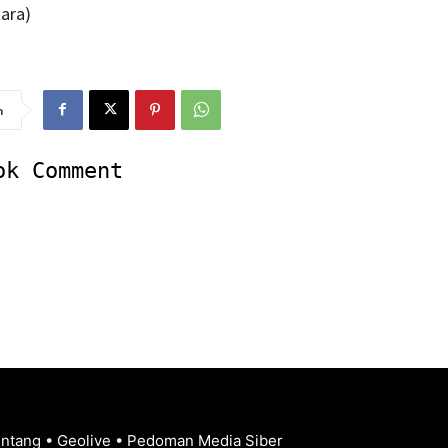
ara)
n
ok Comment
entang
•
Geolive
•
Pedoman Media Siber