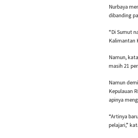
Nurbaya meng
dibanding pa
“Di Sumut na
Kalimantan K
Namun, kata 
masih 21 per
Namun demiki
Kepulauan Ri
apinya meng
“Artinya bar
pelajari,” ka