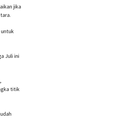
aikan jika
tara.
, untuk
 Juli ini
,
gka titik
sudah