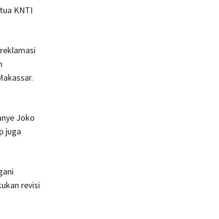
etua KNTI
 reklamasi
n
Makassar.
anye Joko
p juga
gani
ukan revisi