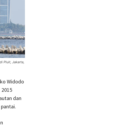
 Pluit, Jakarta,
oko Widodo
n 2015
autan dan
pantai.
un