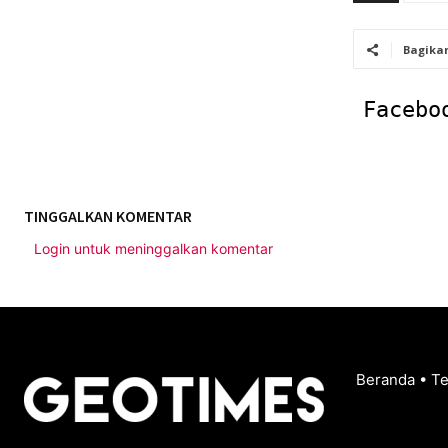
Bagika
Facebo
TINGGALKAN KOMENTAR
Login untuk meninggalkan komentar
Beranda
•
T