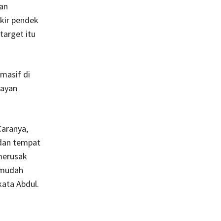
lan
ikir pendek
target itu
masif di
layan
Caranya,
 dan tempat
 merusak
h mudah
kata Abdul.