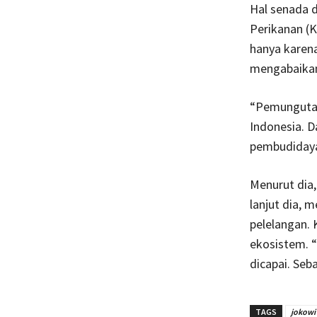
Hal senada d
Perikanan (K
hanya karena
mengabaikan 
“Pemungutan
Indonesia. D
pembudidaya.
Menurut dia
lanjut dia, 
pelelangan. 
ekosistem. “
dicapai. Seba
TAGS
jokowi