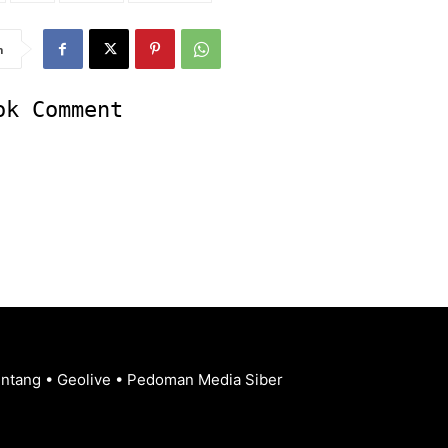
n
ok Comment
entang
•
Geolive
•
Pedoman Media Siber