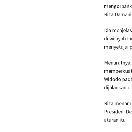
mengorbanka
Riza Damanik
Dia menjela
di wilayah I
menyetujui p
Menurutnya,
memperkuat 
Widodo pada
dijalankan d
Riza menamba
Presiden. De
aturan itu.