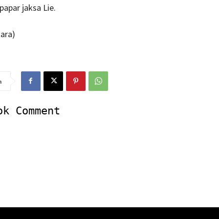
papar jaksa Lie.
ara)
n
ok Comment