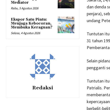
Mediator
dan denda su
Rabu, 5 Agustus 2026
penjara), se
Ekspor Satu Pintu:
undang Pete
Menjaga Kebocoran,
Membuka Keraguan?
Selasa, 4 Agustus 2026
Tuntutan itu
31 tahun 19
Pemberantasa
Selain pidan
pengganti se
Tuntutan it
Redaksi
Patrialis. P
memberantas 
kepercayaan
berbelit-bel