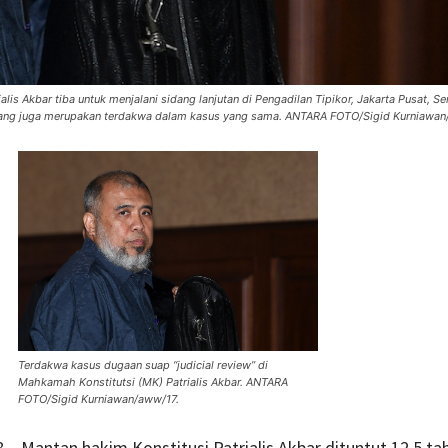
is Akbar tiba untuk menjalani sidang lanjutan di Pengadilan Tipikor, Jakarta Pusat, Sen
yang juga merupakan terdakwa dalam kasus yang sama. ANTARA FOTO/Sigid Kurniawan
Terdakwa kasus dugaan suap “judicial review” di
Mahkamah Konstitutsi (MK) Patrialis Akbar. ANTARA
FOTO/Sigid Kurniawan/aww/17.
8 – Mantan hakim Konstitusi Patrialis Akbar dituntut 12,5 ta