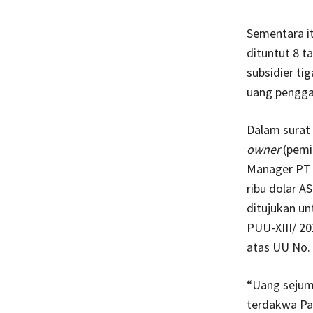
Sementara it
dituntut 8 t
subsidier ti
uang penggan
Dalam surat
owner
(pemi
Manager PT 
ribu dolar A
ditujukan u
PUU-XIII/ 20
atas UU No.
“Uang sejuml
terdakwa Pat