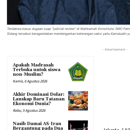
Terdakwa kasus dugaan suap "judicial review" di Mahkamah Konstitutsi (MK) Patrial
Sidang tersebut beragendakan mendengarkan keterangan saksi yaitu Kamaludin 
- Advertisement -
Apakah Madrasah
Terbuka untuk siswa
non-Muslim?
Kamis, 6 Agustus 2026
Akhir Dominasi Dolar:
Lanskap Baru Tatanan
Ekonomi Dunia?
Rabu, 5 Agustus 2026
Nasib Damai AS-Iran
Bergantung pada Dua
Jakarta, 14/