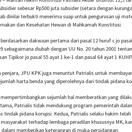
bsidier sebesar Rp500 juta subsider (setara dengan kurunga
bab dinilai terbukti menerima suap untuk pengurusan uji mat
rnakan dan Kesehatan Hewan di Mahkamah Konstitusi.
 berdasarkan dakwaan pertama dari pasal 12 huruf c jo pasa
99 sebagaimana diubah dengan UU No. 20 tahun 2001 tenta
n Tipikor jo pasal 55 ayat 1 ke-1 dan pasal 64 ayat 1 KUHP
a penjara, JPU KPK juga menuntut Patrialis untuk membaya
jumlah harta benda yang diperolehnya dari tindak pidana ko
u mempertimbangkan sejumlah hal memberatkan yang dilak
ertama, Patrialis tidak mendukung program pemerintah dala
tindak pidana korupsi. Kedua, Patrialis selaku hakim tela
 masyarakat terhadap lembaga peradilan khususnya MK, ka
it dalam memberikan keterangan di muka persidangan.