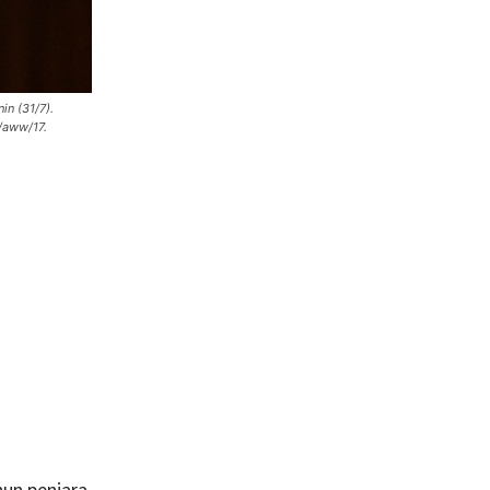
in (31/7).
/aww/17.
hun penjara