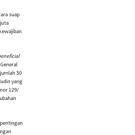
tara suap
juta
 kewajiban
eneficial
 General
jumlah 50
ludin yang
mor 129/
rubahan
epentingan
ingan