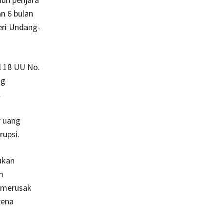
n 6 bulan
eri Undang-
l 18 UU No.
ng
.
r uang
rupsi.
ukan
m
h merusak
rena