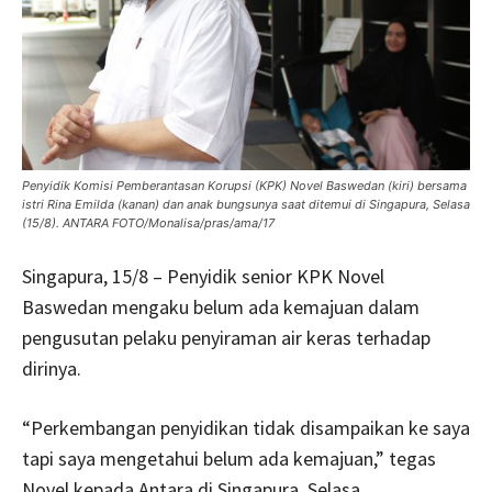
Penyidik Komisi Pemberantasan Korupsi (KPK) Novel Baswedan (kiri) bersama
istri Rina Emilda (kanan) dan anak bungsunya saat ditemui di Singapura, Selasa
(15/8). ANTARA FOTO/Monalisa/pras/ama/17
Singapura, 15/8 – Penyidik senior KPK Novel
Baswedan mengaku belum ada kemajuan dalam
pengusutan pelaku penyiraman air keras terhadap
dirinya.
“Perkembangan penyidikan tidak disampaikan ke saya
tapi saya mengetahui belum ada kemajuan,” tegas
Novel kepada Antara di Singapura, Selasa.