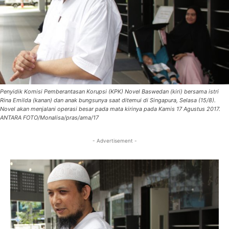
Penyidik Komisi Pemberantasan Korupsi (KPK) Novel Baswedan (kiri) bersama istri
Rina Emilda (kanan) dan anak bungsunya saat ditemui di Singapura, Selasa (15/8).
Novel akan menjalani operasi besar pada mata kirinya pada Kamis 17 Agustus 2017.
ANTARA FOTO/Monalisa/pras/ama/17
- Advertisement -