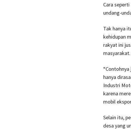
Cara seperti
undang-und
Tak hanya i
kehidupan m
rakyat ini j
masyarakat. 
“Contohnya j
hanya diras
Industri Mot
karena mere
mobil ekspor
Selain itu,
desa yang u