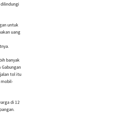
dilindungi
gan untuk
nakan uang
tnya.
bih banyak
m Gabungan
lan tol itu
 mobil-
arga di 12
pangan.