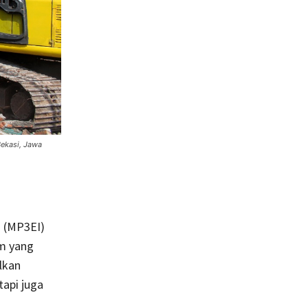
ekasi, Jawa
 (MP3EI)
am yang
lkan
tapi juga