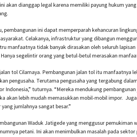
 ini akan dianggap legal karena memiliki payung hukum yang 
ang.
tu, pembangunan ini dapat memperparah kehancuran lingkun
asyarakat. Celakanya, infrastruktur yang dibangun menggu
ustru manfaatnya tidak banyak dirasakan oleh seluruh lapisan
Hanya segelintir orang yang betul-betul merasakan manfaa
alan tol Cilamaya. Pembangunan jalan tol itu manfaatnya le
akan pengusaha. Terutama pengusaha yang tergabung dala
or Indonesia,” tuturnya. “Mereka mendukung pembangunan ja
ka akan lebih mudah memasukkan mobil-mobil impor. Juga
 yang jumlahnya sangat besar.”
 pembangunan Waduk Jatigede yang menggusur pemukiman w
mumnya petani. Ini akan menimbulkan masalah pada sektor 