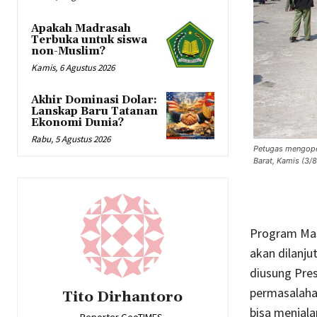
Apakah Madrasah
Terbuka untuk siswa
non-Muslim?
Kamis, 6 Agustus 2026
Akhir Dominasi Dolar:
Lanskap Baru Tatanan
Ekonomi Dunia?
Rabu, 5 Agustus 2026
Petugas mengope
Barat, Kamis (3/
Program Mas
akan dilanj
diusung Pre
permasalahan
Tito Dirhantoro
bisa menjala
Reporter GeoTIMES.