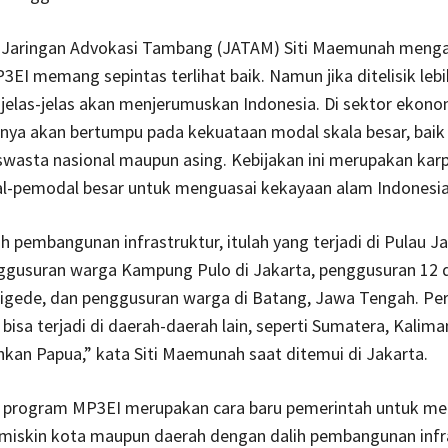
 Jaringan Advokasi Tambang (JATAM) Siti Maemunah menga
3EI memang sepintas terlihat baik. Namun jika ditelisik lebi
i jelas-jelas akan menjerumuskan Indonesia. Di sektor ekono
nya akan bertumpu pada kekuataan modal skala besar, baik
swasta nasional maupun asing. Kebijakan ini merupakan kar
l-pemodal besar untuk menguasai kekayaan alam Indonesia
h pembangunan infrastruktur, itulah yang terjadi di Pulau J
nggusuran warga Kampung Pulo di Jakarta, penggusuran 12 
igede, dan penggusuran warga di Batang, Jawa Tengah. Per
bisa terjadi di daerah-daerah lain, seperti Sumatera, Kalima
hkan Papua,” kata Siti Maemunah saat ditemui di Jakarta.
, program MP3EI merupakan cara baru pemerintah untuk m
miskin kota maupun daerah dengan dalih pembangunan infra