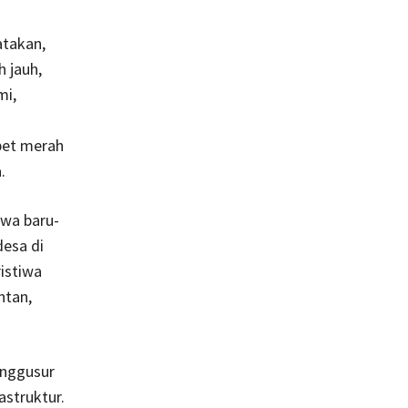
takan,
h jauh,
mi,
pet merah
.
awa baru-
desa di
istiwa
ntan,
enggusur
struktur.