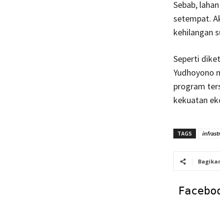
Sebab, lahan
setempat. Ak
kehilangan 
Seperti dike
Yudhoyono m
program ter
kekuatan eko
TAGS
infrast
Bagika
Facebo