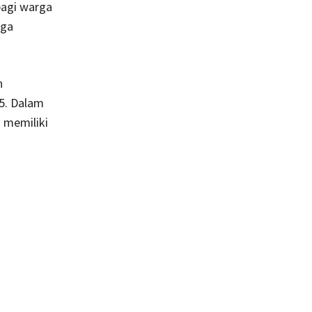
bagi warga
uga
n
5. Dalam
 memiliki