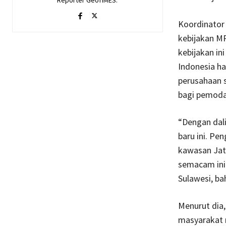
Koordinator
kebijakan MP
kebijakan in
Indonesia ha
perusahaan 
bagi pemoda
“Dengan dali
baru ini. Pe
kawasan Jat
semacam ini 
Sulawesi, ba
Menurut dia
masyarakat 