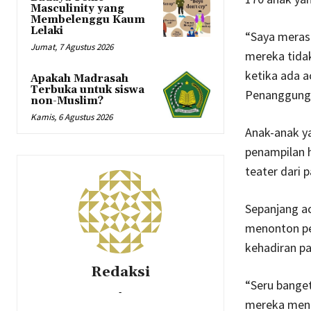
Masculinity yang
Membelenggu Kaum
Lelaki
“Saya merasa
Jumat, 7 Agustus 2026
mereka tidak
ketika ada a
Apakah Madrasah
Terbuka untuk siswa
Penanggung J
non-Muslim?
Kamis, 6 Agustus 2026
Anak-anak ya
penampilan h
teater dari 
Sepanjang ac
menonton pe
kehadiran p
Redaksi
“Seru bange
-
mereka mend