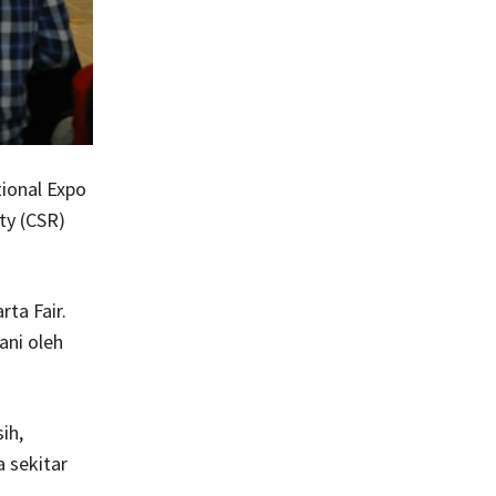
tional Expo
ty (CSR)
rta Fair.
ani oleh
ih,
 sekitar