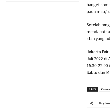
banget sama 
pada mau,” uj
Setelah rang
mendapatkan
stan yang a
Jakarta Fair
Juli 2022 di
15.30-22.00 
Sabtu dan M
TAGS
Festiva
Bagika