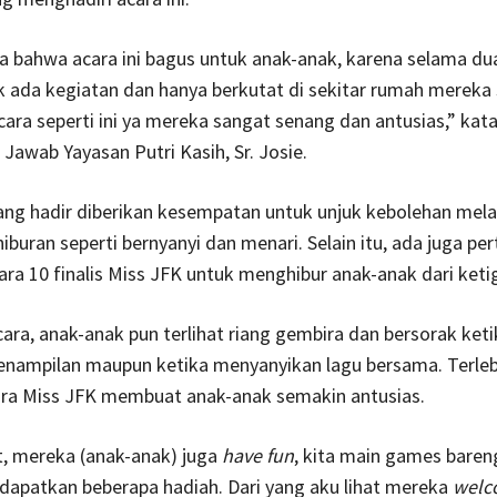
 bahwa acara ini bagus untuk anak-anak, karena selama dua
 ada kegiatan dan hanya berkutat di sekitar rumah mereka s
cara seperti ini ya mereka sangat senang dan antusias,” kat
awab Yayasan Putri Kasih, Sr. Josie.
ng hadir diberikan kesempatan untuk unjuk kebolehan mela
iburan seperti bernyanyi dan menari. Selain itu, ada juga pe
para 10 finalis Miss JFK untuk menghibur anak-anak dari keti
ara, anak-anak pun terlihat riang gembira dan bersorak keti
nampilan maupun ketika menyanyikan lagu bersama. Terleb
ara Miss JFK membuat anak-anak semakin antusias.
t, mereka (anak-anak) juga
have fun
, kita main games baren
apatkan beberapa hadiah. Dari yang aku lihat mereka
welc