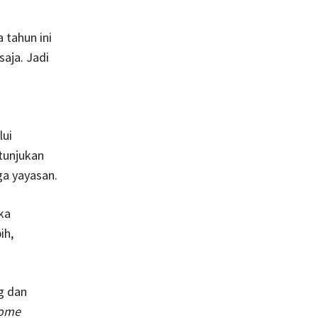
 tahun ini
aja. Jadi
a
lui
rtunjukan
ga yayasan.
ka
ih,
g dan
ome