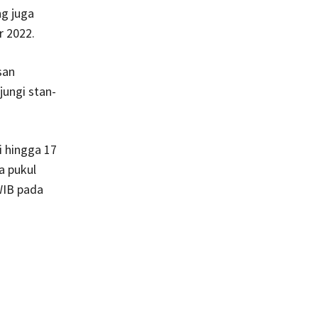
ng juga
r 2022.
san
ungi stan-
i hingga 17
a pukul
WIB pada