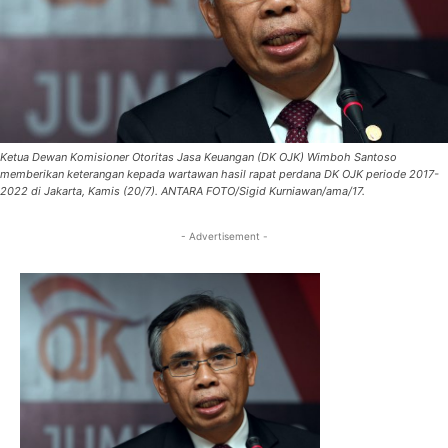
Ketua Dewan Komisioner Otoritas Jasa Keuangan (DK OJK) Wimboh Santoso
memberikan keterangan kepada wartawan hasil rapat perdana DK OJK periode 2017-
2022 di Jakarta, Kamis (20/7). ANTARA FOTO/Sigid Kurniawan/ama/17.
- Advertisement -