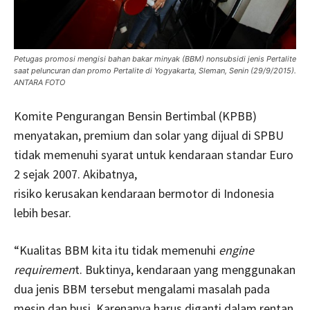
Petugas promosi mengisi bahan bakar minyak (BBM) nonsubsidi jenis Pertalite
saat peluncuran dan promo Pertalite di Yogyakarta, Sleman, Senin (29/9/2015).
ANTARA FOTO
Komite Pengurangan Bensin Bertimbal (KPBB)
menyatakan, premium dan solar yang dijual di SPBU
tidak memenuhi syarat untuk kendaraan standar Euro
2 sejak 2007. Akibatnya,
risiko kerusakan kendaraan bermotor di Indonesia
lebih besar.
“Kualitas BBM kita itu tidak memenuhi
engine
requiremen
t. Buktinya, kendaraan yang menggunakan
dua jenis BBM tersebut mengalami masalah pada
mesin dan busi. Karenanya harus diganti dalam rentan