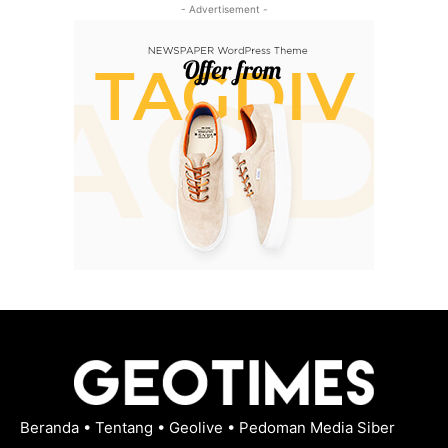
- Advertisement -
Beranda
•
Tentang
•
Geolive
•
Pedoman Media Siber