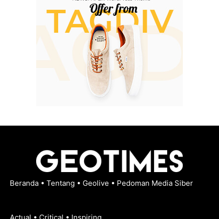
Beranda
•
Tentang
•
Geolive
•
Pedoman Media Siber
Actual • Critical • Inspiring