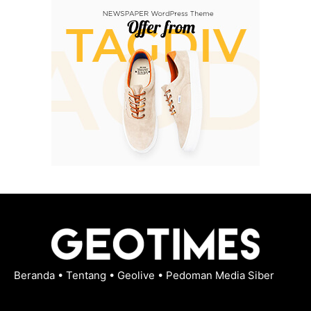
Beranda
•
Tentang
•
Geolive
•
Pedoman Media Siber