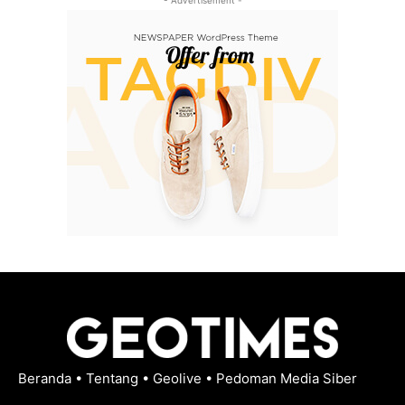
- Advertisement -
Beranda
•
Tentang
•
Geolive
•
Pedoman Media Siber