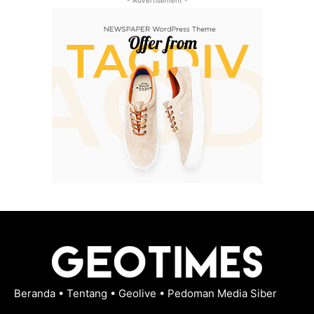
- Advertisement -
Beranda
•
Tentang
•
Geolive
•
Pedoman Media Siber