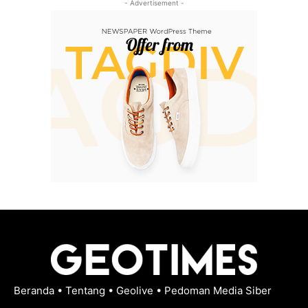
- Advertisement -
Beranda
•
Tentang
•
Geolive
•
Pedoman Media Siber