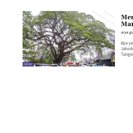
Men
Man
arya gu
Apa ya
Jabod
Tanger
OPINI