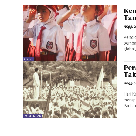
Kem
Tan
Anggi S
Pendid
pemba
global
OPINI
Per
Tak
Anggi S
Hari K
merupa
Pada h
KOMENTAR