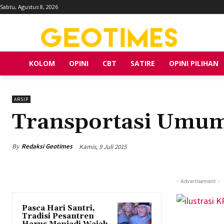
Sabtu, Agustus 8, 2026
KOLOM
OPINI
CBT
SATIRE
OPINI PILIHAN
ARSIP
Transportasi Umum
By
Redaksi Geotimes
Kamis, 9 Juli 2015
- Advertisement -
Pasca Hari Santri,
Tradisi Pesantren