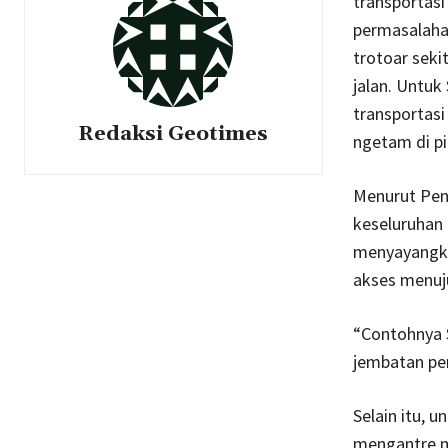
transportas
permasalahan
trotoar sek
jalan. Untuk
transportasi
Redaksi Geotimes
ngetam di pi
Menurut Pen
keseluruhan 
menyayangkan
akses menuj
“Contohnya S
jembatan pen
Selain itu, 
mengantre m