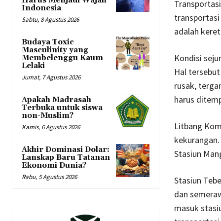
Harus Menjadi Wajah
Transportasi
Indonesia
transportasi
Sabtu, 8 Agustus 2026
adalah keret
Budaya Toxic
Masculinity yang
Kondisi seju
Membelenggu Kaum
Lelaki
Hal tersebut
Jumat, 7 Agustus 2026
rusak, terga
harus ditem
Apakah Madrasah
Terbuka untuk siswa
non-Muslim?
Litbang Kom
Kamis, 6 Agustus 2026
kekurangan. 
Akhir Dominasi Dolar:
Stasiun Mang
Lanskap Baru Tatanan
Ekonomi Dunia?
Rabu, 5 Agustus 2026
Stasiun Tebe
dan semerawu
masuk stasiu