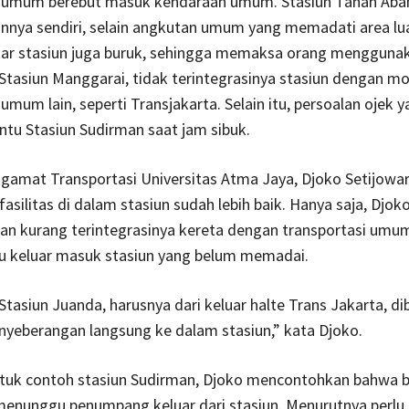
i umum berebut masuk kendaraan umum. Stasiun Tanah Aba
nya sendiri, selain angkutan umum yang memadati area lua
itar stasiun juga buruk, sehingga memaksa orang mengguna
 Stasiun Manggarai, tidak terintegrasinya stasiun dengan m
 umum lain, seperti Transjakarta. Selain itu, persoalan ojek 
ntu Stasiun Sudirman saat jam sibuk.
gamat Transportasi Universitas Atma Jaya, Djoko Setijowar
fasilitas di dalam stasiun sudah lebih baik. Hanya saja, Djok
 kurang terintegrasinya kereta dengan transportasi umum 
u keluar masuk stasiun yang belum memadai.
tasiun Juanda, harusnya dari keluar halte Trans Jakarta, di
yeberangan langsung ke dalam stasiun,” kata Djoko.
untuk contoh stasiun Sudirman, Djoko mencontohkan bahwa 
enunggu penumpang keluar dari stasiun. Menurutnya perlu