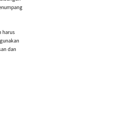
 penumpang
h harus
nggunakan
san dan