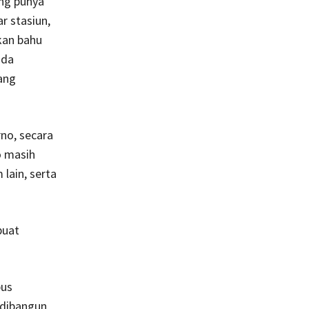
ng punya
r stasiun,
kan bahu
oda
yang
no, secara
o masih
lain, serta
buat
bus
 dibangun