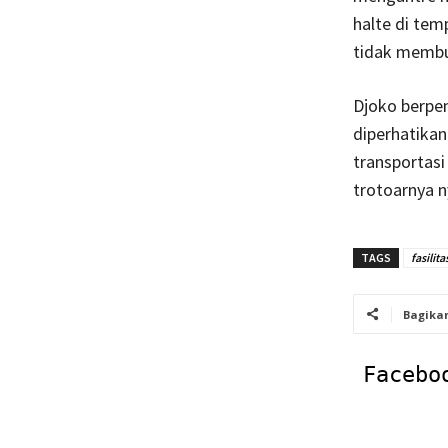
halte di tem
tidak memb
Djoko berpe
diperhatikan
transportasi
trotoarnya n
TAGS
fasilita
Bagika
Facebo