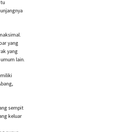
atu
enunjangnya
maksimal.
toar yang
rak yang
 umum lain.
miliki
Abang,
yang sempit
ang keluar