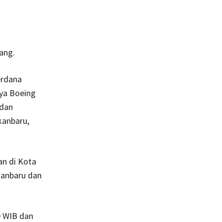
ang.
erdana
ya Boeing
 dan
kanbaru,
an di Kota
kanbaru dan
0 WIB dan