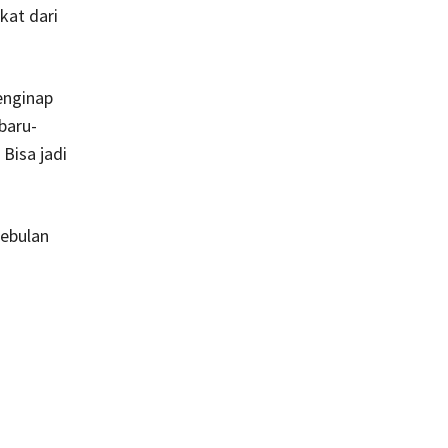
kat dari
enginap
baru-
Bisa jadi
sebulan