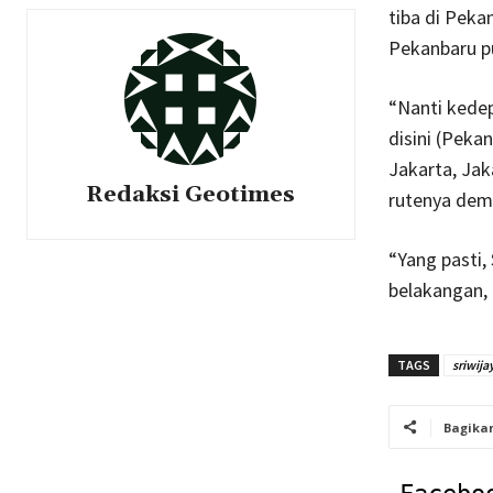
tiba di Peka
Pekanbaru pu
“Nanti kede
disini (Peka
Jakarta, Ja
Redaksi Geotimes
rutenya demi
“Yang pasti,
belakangan, 
TAGS
sriwijay
Bagika