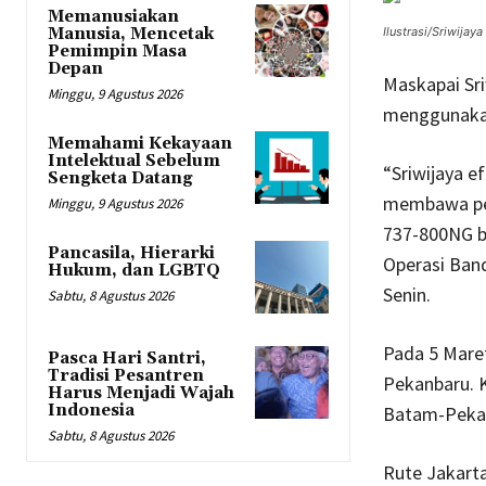
Memanusiakan
Manusia, Mencetak
Ilustrasi/Sriwijaya 
Pemimpin Masa
Depan
Maskapai Sri
Minggu, 9 Agustus 2026
menggunakan
Memahami Kekayaan
Intelektual Sebelum
“Sriwijaya e
Sengketa Datang
membawa pen
Minggu, 9 Agustus 2026
737-800NG be
Pancasila, Hierarki
Operasi Band
Hukum, dan LGBTQ
Senin.
Sabtu, 8 Agustus 2026
Pada 5 Maret
Pasca Hari Santri,
Tradisi Pesantren
Pekanbaru. 
Harus Menjadi Wajah
Indonesia
Batam-Pekanb
Sabtu, 8 Agustus 2026
Rute Jakarta