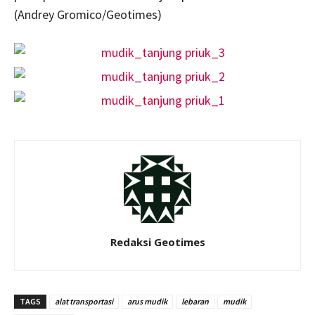
(Andrey Gromico/Geotimes)
Redaksi Geotimes
TAGS
alat transportasi
arus mudik
lebaran
mudik