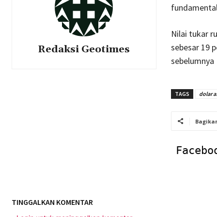
fundamental
Nilai tukar 
sebesar 19 p
Redaksi Geotimes
sebelumnya 
TAGS
dolar a
Bagika
Facebo
TINGGALKAN KOMENTAR