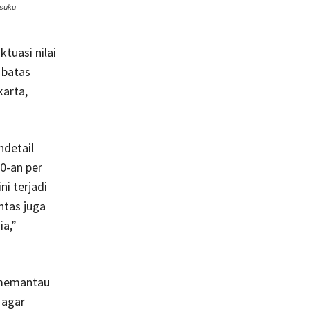
 suku
tuasi nilai
 batas
karta,
detail
00-an per
ni terjadi
ntas juga
a,”
 memantau
 agar