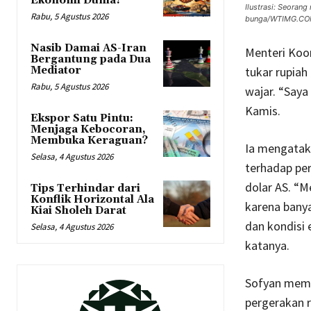
Ekonomi Dunia?
Ilustrasi: Seora
Rabu, 5 Agustus 2026
bunga/WTIMG.C
Nasib Damai AS-Iran
Menteri Koor
Bergantung pada Dua
Mediator
tukar rupiah
Rabu, 5 Agustus 2026
wajar. “Saya
Kamis.
Ekspor Satu Pintu:
Menjaga Kebocoran,
Membuka Keraguan?
Ia mengatak
Selasa, 4 Agustus 2026
terhadap per
dolar AS. “M
Tips Terhindar dari
Konflik Horizontal Ala
karena banya
Kiai Sholeh Darat
dan kondisi
Selasa, 4 Agustus 2026
katanya.
Sofyan mema
pergerakan r