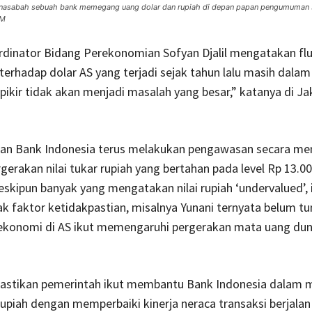
ng nasabah sebuah bank memegang uang dolar dan rupiah di depan papan pengumuman
OM
dinator Bidang Perekonomian Sofyan Djalil mengatakan fluk
 terhadap dolar AS yang terjadi sejak tahun lalu masih dalam
 pikir tidak akan menjadi masalah yang besar,” katanya di Ja
an Bank Indonesia terus melakukan pengawasan secara men
gerakan nilai tukar rupiah yang bertahan pada level Rp 13.0
eskipun banyak yang mengatakan nilai rupiah ‘undervalued’, i
k faktor ketidakpastian, misalnya Yunani ternyata belum tu
 ekonomi di AS ikut memengaruhi pergerakan mata uang duni
stikan pemerintah ikut membantu Bank Indonesia dalam
upiah dengan memperbaiki kinerja neraca transaksi berjalan