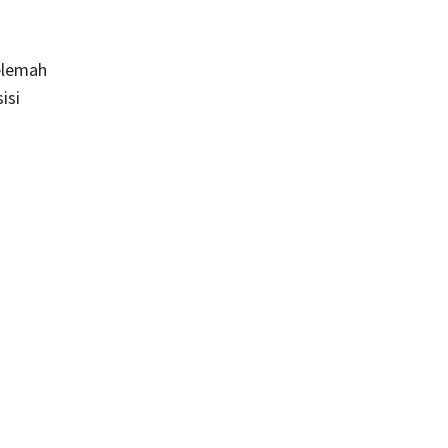
melemah
isi