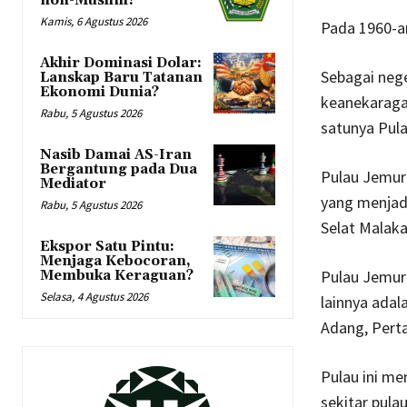
non-Muslim?
Kamis, 6 Agustus 2026
Pada 1960-an
Akhir Dominasi Dolar:
Sebagai nege
Lanskap Baru Tatanan
Ekonomi Dunia?
keanekaragam
Rabu, 5 Agustus 2026
satunya Pul
Nasib Damai AS-Iran
Bergantung pada Dua
Pulau Jemur 
Mediator
yang menjadi 
Rabu, 5 Agustus 2026
Selat Malaka
Ekspor Satu Pintu:
Menjaga Kebocoran,
Pulau Jemur 
Membuka Keraguan?
Selasa, 4 Agustus 2026
lainnya adal
Adang, Perta
Pulau ini m
sekitar pula