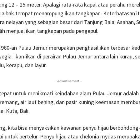
ng 12 – 25 meter. Apalagi rata-rata kapal atau perahu mer
dua bak tempat menampung ikan tangkapan. Keterbatasan it
a nelayan yang sebagian besar dari Tanjung Balai Asahan, 
ih menjual ikan tangkapan pada pengepul.
960-an Pulau Jemur merupakan penghasil ikan terbesar ked
egia. Ikan-ikan di perairan Pulau Jemur antara lain kurau, s
u, kerapu, dan layur.
- Advertisement -
tepat untuk menikmati keindahan alam Pulau Jemur adala
 remang, air laut bening, dan pasir kuning keemasan membuat
i Kuta, Bali.
ung, kita bisa menyaksikan kawanan penyu hijau berbondon
i untuk bertelur. Penyu hijau atau chelonia mydas merupaka