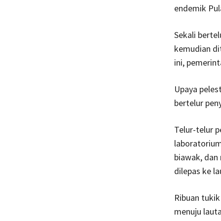
endemik Pul
Sekali bertel
kemudian dit
ini, pemerin
Upaya pelest
bertelur pen
Telur-telur 
laboratorium
biawak, dan 
dilepas ke la
Ribuan tukik 
menuju laut