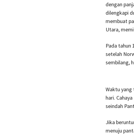
dengan panja
dilengkapi 
membuat par
Utara, memil
Pada tahun 1
setelah Norw
sembilang, hi
Waktu yang 
hari. Cahaya
seindah Panta
Jika berunt
menuju panta