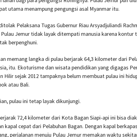
 lahan bagi para pengungsi Rohingnya. Pulau Jemur pun diu
pat utama menampung pengungsi asal Myanmar itu.
ditolak Pelaksana Tugas Gubernur Riau Arsyadjuliandi Rach
 Pulau Jemur tidak layak ditempati manusia karena kontur 
tak berpenghuni.
nian memang langka di pulau berjarak 64,3 kilometer dari Pe
sia, itu. Ekoturisme dan wisata pendidikan yang digagas P
 Hilir sejak 2012 tampaknya belum membuat pulau ini hidup
ok atau Bali.
n, pulau ini tetap layak dikunjungi.
erjarak 72,4 kilometer dari Kota Bagan Siapi-api ini bisa dia
 kapal cepat dari Pelabuhan Bagan. Dengan kapal berkapas
ng, perjalanan menuju Pulau Jemur memakan waktu sekitar