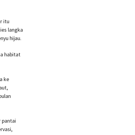
r itu
ies langka
yu hijau.
a habitat
a ke
aut,
bulan
r pantai
rvasi,