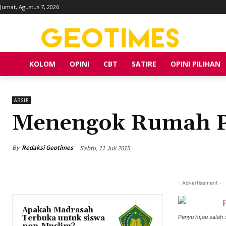
Jumat, Agustus 7, 2026
KOLOM
OPINI
CBT
SATIRE
OPINI PILIHAN
ARSIP
Menengok Rumah P
By
Redaksi Geotimes
Sabtu, 11 Juli 2015
- Advertisement -
Apakah Madrasah
Terbuka untuk siswa
Penyu hijau sala