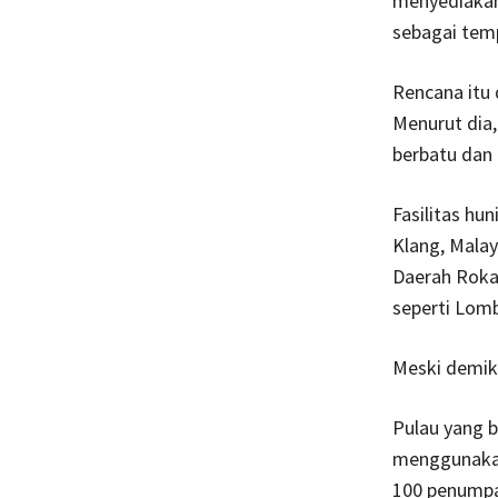
menyediakan
sebagai tem
Rencana itu 
Menurut dia,
berbatu dan 
Fasilitas hu
Klang, Malay
Daerah Rokan
seperti Lomb
Meski demikia
Pulau yang b
menggunakan
100 penumpa