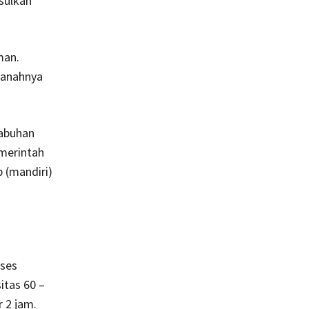
sulkan
man.
tanahnya
labuhan
emerintah
 (mandiri)
kses
itas 60 –
 2 jam.