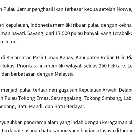
 Pulau Jemur penghasil ikan terbesar kedua setelah Norwe
ri kepulauan, Indonesia memiliki ribuan pulau dengan kekh
an hayati. Sayang, dari 17.500 pulau banyak yang terabaika
au Jemur.
di Kecamatan Pasir Limau Kapas, Kabupaten Rokan Hilir, Ri
lokasi Prioritas I ini memiliki wilayah seluas 250 hektare. L
 dan berbatasan dengan Malaysia.
menjadi pulau terluar dari gugusan Kepulauan Arwah. Delap
ah Pulau Tokong Emas, Saranggalang, Tokong Simbang, Labu
ndang, Batu Mandi, dan Batu Berlayar.
enyuguhkan panorama alam yang indah dengan keragaman bio
u terdapat susunan batu karang yang bagian atasnya ditumb