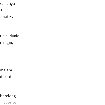
eka hanya
u
Sumatera
ua di dunia
enangin,
h malam
 pantai ini
g-bondong
n spesies