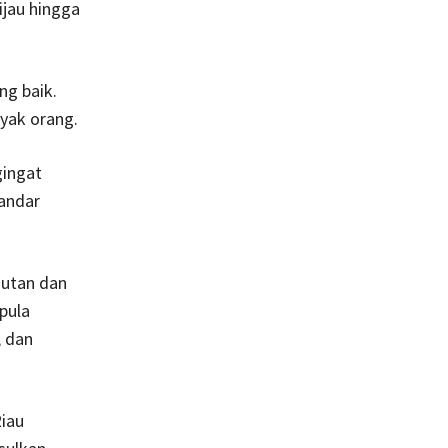
ijau hingga
ng baik.
nyak orang.
gingat
sandar
autan dan
pula
, dan
Riau