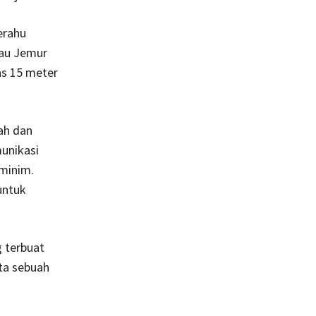
erahu
lau Jemur
as 15 meter
ah dan
unikasi
 minim.
untuk
g terbuat
ta sebuah