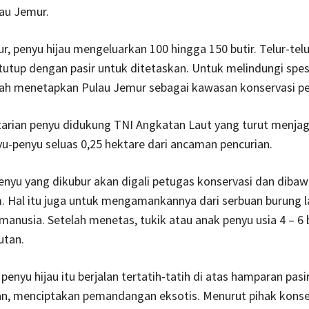
au Jemur.
ur, penyu hijau mengeluarkan 100 hingga 150 butir. Telur-telu
utup dengan pasir untuk ditetaskan. Untuk melindungi spes
tah menetapkan Pulau Jemur sebagai kawasan konservasi pen
arian penyu didukung TNI Angkatan Laut yang turut menjag
yu-penyu seluas 0,25 hektare dari ancaman pencurian.
penyu yang dikubur akan digali petugas konservasi dan dibaw
. Hal itu juga untuk mengamankannya dari serbuan burung l
manusia. Setelah menetas, tukik atau anak penyu usia 4 – 6 
utan.
penyu hijau itu berjalan tertatih-tatih di atas hamparan pasi
an, menciptakan pemandangan eksotis. Menurut pihak konse