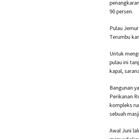
penangkaran 
90 persen.
Pulau Jemur 
Terumbu kara
Untuk mengu
pulau ini ta
kapal, saran
Bangunan ya
Perikanan Ro
kompleks rum
sebuah masji
Awal Juni la