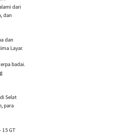
alami dari
n, dan
gua dan
lima Layar.
erpa badai.
ng
di Selat
, para
– 15 GT