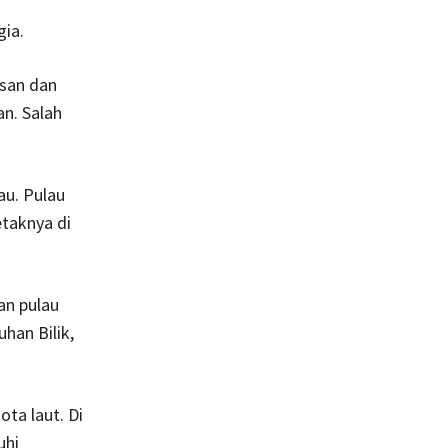
gia.
asan dan
n. Salah
au. Pulau
etaknya di
an pulau
han Bilik,
ta laut. Di
uhi