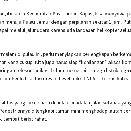
an, ibu kota Kecamatan Pasir Limau Kapas, bisa menyewa p
n menuju Pulau Jemur dengan perjalanan sekitar 1 jam. Pu
capai melalui jalur udara karena ada landasan helikopter selu
ermalam di pulau ini, perlu menyiapkan perlengkapan berkem
n yang cukup. Kita juga harus siap “kehilangan” akses kom
ringan telekomunikasi belum memadai. Tenaga listrik juga
 sumber listrik dari mesin diesel milik TNI AL. Itu pun habis 
silitas yang cukup baru di pulau ini adalah jalan setapak yan
 Pedestriannya dilengkapi taman mini menghadap lautan ser
 tempat beristirahat.