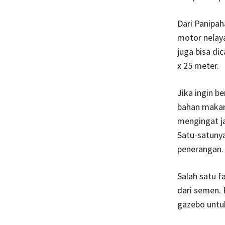
Dari Panipah
motor nelaya
juga bisa di
x 25 meter.
Jika ingin b
bahan makana
mengingat ja
Satu-satunya
penerangan.
Salah satu fa
dari semen.
gazebo untuk