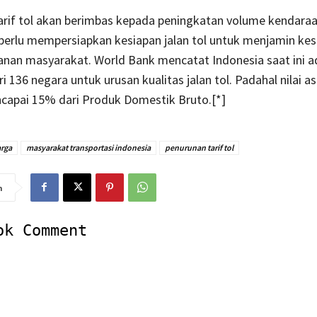
arif tol akan berimbas kepada peningkatan volume kendaraa
perlu mempersiapkan kesiapan jalan tol untuk menjamin ke
nan masyarakat. World Bank mencatat Indonesia saat ini a
i 136 negara untuk urusan kualitas jalan tol. Padahal nilai a
ncapai 15% dari Produk Domestik Bruto.[*]
arga
masyarakat transportasi indonesia
penurunan tarif tol
n
ok Comment