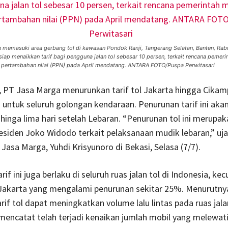
an memasuki area gerbang tol di kawasan Pondok Ranji, Tangerang Selatan, Banten, Rab
 siap menaikkan tarif bagi pengguna jalan tol sebesar 10 persen, terkait rencana pemeri
 pertambahan nilai (PPN) pada April mendatang. ANTARA FOTO/Puspa Perwitasari
ni, PT Jasa Marga menurunkan tarif tol Jakarta hingga Cika
untuk seluruh golongan kendaraan. Penurunan tarif ini aka
hinga lima hari setelah Lebaran. “Penurunan tol ini merupak
esiden Joko Widodo terkait pelaksanaan mudik lebaran,” uja
Jasa Marga, Yuhdi Krisyunoro di Bekasi, Selasa (7/7).
if ini juga berlaku di seluruh ruas jalan tol di Indonesia, kecu
Jakarta yang mengalami penurunan sekitar 25%. Menurutny
rif tol dapat meningkatkan volume lalu lintas pada ruas jalan
encatat telah terjadi kenaikan jumlah mobil yang melewati