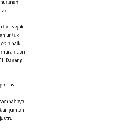
enurunan
ran.
f ini sejak
ah untuk
ebih baik
a murah dan
TI, Danang
portasi
i
rtambahnya
kan jumlah
justru