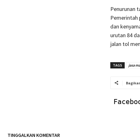
Penurunan t
Pemerintah 
dan kenyama
urutan 84 dar
jalan tol me
TAGS
jasa m
Bagika
Facebo
TINGGALKAN KOMENTAR