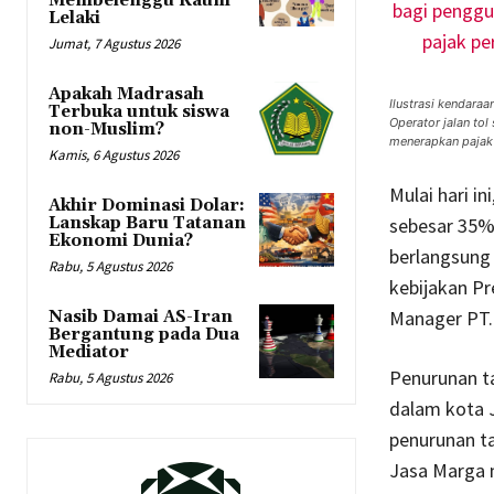
Membelenggu Kaum
Lelaki
Jumat, 7 Agustus 2026
Apakah Madrasah
Ilustrasi kendara
Terbuka untuk siswa
Operator jalan tol
non-Muslim?
menerapkan pajak
Kamis, 6 Agustus 2026
Mulai hari i
Akhir Dominasi Dolar:
Lanskap Baru Tatanan
sebesar 35% 
Ekonomi Dunia?
berlangsung 
Rabu, 5 Agustus 2026
kebijakan Pr
Manager PT. 
Nasib Damai AS-Iran
Bergantung pada Dua
Mediator
Penurunan tar
Rabu, 5 Agustus 2026
dalam kota 
penurunan ta
Jasa Marga m