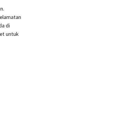
n.
selamatan
da di
set untuk