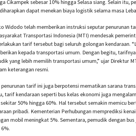
ga Cikampek sebesar 10% hingga Selasa siang. Selain itu, p
ga diharapkan dapat menekan biaya logistik selama masa Leba
o Widodo telah memberikan instruksi seputar penurunan tari
Masyarakat Transportasi Indonesia (MTI) mendesak pemerint
lakukan tarif tersebut bagi seluruh golongan kendaraan. “L
berikan kepada transportasi umum. Dengan begitu, tarifny
ik yang lebih memilih transportasi umum,” ujar Direktur M
lam keterangan resmi.
penurunan tarif ini juga berpotensi mematikan sarana trans
 itu, tarif kendaraan seperti bus kelas ekonomi juga mengalam
 sekitar 50% hingga 60%. Hal tersebut semakin memicu be
araan pribadi. Kementerian Perhubungan memprediksi kenai
gan mobil meningkat 5%. Sementara, pemudik dengan bus 
a 6%.