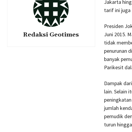
Jakarta hing
tarif ini ju
Presiden Jok
Redaksi Geotimes
Juni 2015. 
tidak member
penurunan di
banyak pemud
Parikesit da
Dampak dari 
lain. Selain
peningkatan
jumlah kend
pemudik den
turun hingg