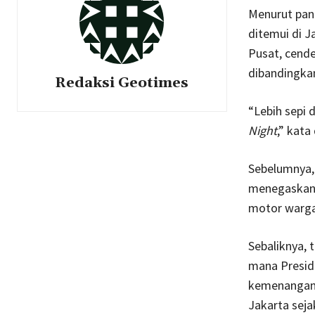
Menurut pant
ditemui di J
Pusat, cende
dibandingkan
Redaksi Geotimes
“Lebih sepi 
Night
,” kata 
Sebelumnya, 
menegaskan,
motor warga 
Sebaliknya, 
mana Presid
kemenangan u
Jakarta seja