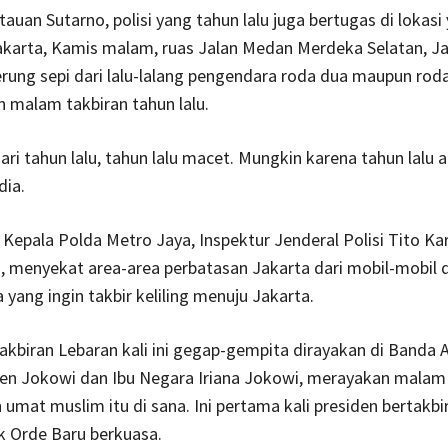
auan Sutarno, polisi yang tahun lalu juga bertugas di lokasi
akarta, Kamis malam, ruas Jalan Medan Merdeka Selatan, J
rung sepi dari lalu-lalang pengendara roda dua maupun rod
 malam takbiran tahun lalu.
dari tahun lalu, tahun lalu macet. Mungkin karena tahun lalu 
dia.
Kepala Polda Metro Jaya, Inspektur Jenderal Polisi Tito Ka
 menyekat area-area perbatasan Jakarta dari mobil-mobil 
yang ingin takbir keliling menuju Jakarta.
takbiran Lebaran kali ini gegap-gempita dirayakan di Banda A
en Jokowi dan Ibu Negara Iriana Jokowi, merayakan malam
mat muslim itu di sana. Ini pertama kali presiden bertakbir
k Orde Baru berkuasa.