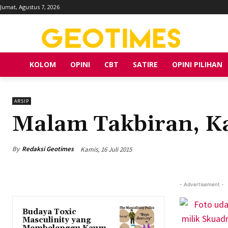
Jumat, Agustus 7, 2026
KOLOM
OPINI
CBT
SATIRE
OPINI PILIHAN
ARSIP
Malam Takbiran, K
By
Redaksi Geotimes
Kamis, 16 Juli 2015
- Advertisement -
Budaya Toxic
Masculinity yang