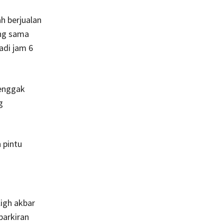
h berjualan
ang sama
adi jam 6
 enggak
g
 pintu
ligh akbar
parkiran