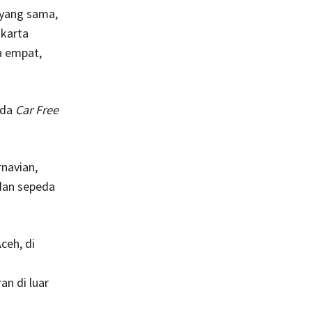
 yang sama,
akarta
a empat,
ada
Car Free
rnavian,
dan sepeda
ceh, di
an di luar