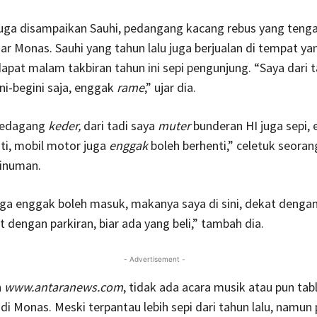
uga disampaikan Sauhi, pedangang kacang rebus yang tenga
ar Monas. Sauhi yang tahun lalu juga berjualan di tempat y
apat malam takbiran tahun ini sepi pengunjung. “Saya dari t
ini-begini saja, enggak
rame
,” ujar dia.
pedagang
keder,
dari tadi saya
muter
bunderan HI juga sepi,
ti, mobil motor juga
enggak
boleh berhenti,” celetuk seoran
inuman.
ga enggak boleh masuk, makanya saya di sini, dekat dengan
 dengan parkiran, biar ada yang beli,” tambah dia.
- Advertisement -
n
www.antaranews.com
, tidak ada acara musik atau pun tab
 di Monas. Meski terpantau lebih sepi dari tahun lalu, namun 