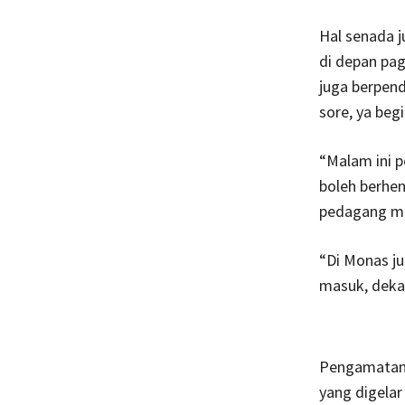
Hal senada j
di depan pag
juga berpend
sore, ya beg
“Malam ini 
boleh berhen
pedagang m
“Di Monas ju
masuk, dekat
Pengamata
yang digelar