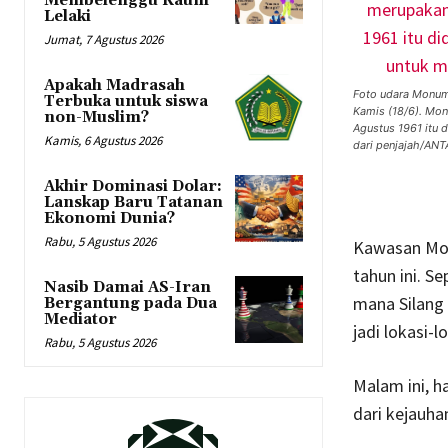
Membelenggu Kaum
Lelaki
Jumat, 7 Agustus 2026
Apakah Madrasah
Foto udara Monum
Terbuka untuk siswa
Kamis (18/6). Mon
non-Muslim?
Agustus 1961 itu 
Kamis, 6 Agustus 2026
dari penjajah/AN
Akhir Dominasi Dolar:
Lanskap Baru Tatanan
Ekonomi Dunia?
Rabu, 5 Agustus 2026
Kawasan Mon
tahun ini. Se
Nasib Damai AS-Iran
mana Silang
Bergantung pada Dua
Mediator
jadi lokasi-l
Rabu, 5 Agustus 2026
Malam ini, ha
dari kejauha