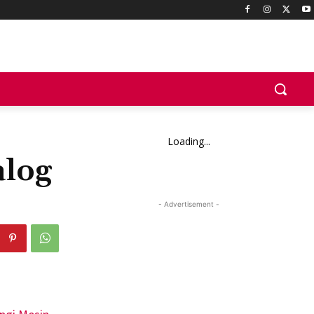
Loading...
alog
- Advertisement -