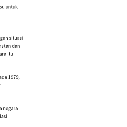
su untuk
gan situasi
nstan dan
ara itu
ada 1979,
r
pa negara
iasi