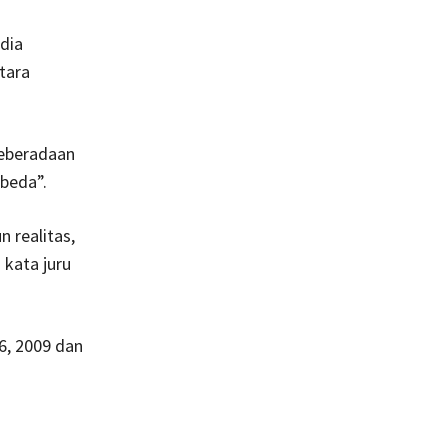
dia
tara
keberadaan
rbeda”.
 realitas,
 kata juru
6, 2009 dan