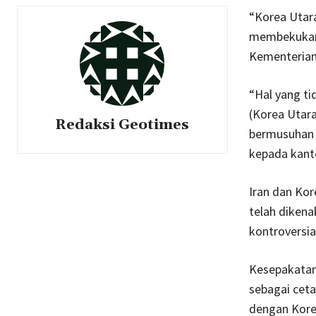
“Korea Utara
membekukan 
Kementerian 
“Hal yang ti
(Korea Utara
Redaksi Geotimes
bermusuhan s
kepada kant
Iran dan Kor
telah dikena
kontroversia
Kesepakatan 
sebagai ceta
dengan Kore