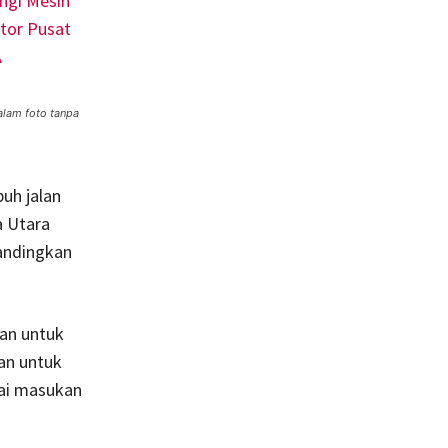
alam foto tanpa
uh jalan
a Utara
andingkan
lan untuk
an untuk
ai masukan