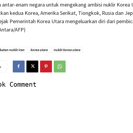
 antar-enam negara untuk mengekang ambisi nuklir Korea 
kan kedua Korea, Amerika Serikat, Tiongkok, Rusia dan Jep
ejak Pemerintah Korea Utara mengeluarkan diri dari pembic
Antara/AFP)
atan nuklir iran
korea utara
nuklir korea utara
n
ok Comment