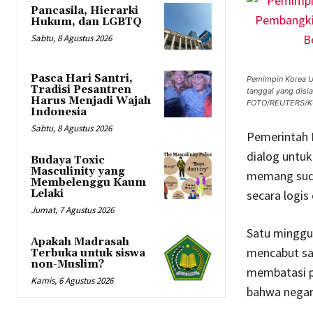
Pancasila, Hierarki
Hukum, dan LGBTQ
Sabtu, 8 Agustus 2026
Pasca Hari Santri,
Pemimpin Korea Ut
Tradisi Pesantren
tanggal yang disi
Harus Menjadi Wajah
FOTO/REUTERS/
Indonesia
Sabtu, 8 Agustus 2026
Pemerintah 
dialog untuk
Budaya Toxic
Masculinity yang
memang suda
Membelenggu Kaum
secara logis
Lelaki
Jumat, 7 Agustus 2026
Satu minggu 
Apakah Madrasah
mencabut sa
Terbuka untuk siswa
non-Muslim?
membatasi p
Kamis, 6 Agustus 2026
bahwa negara