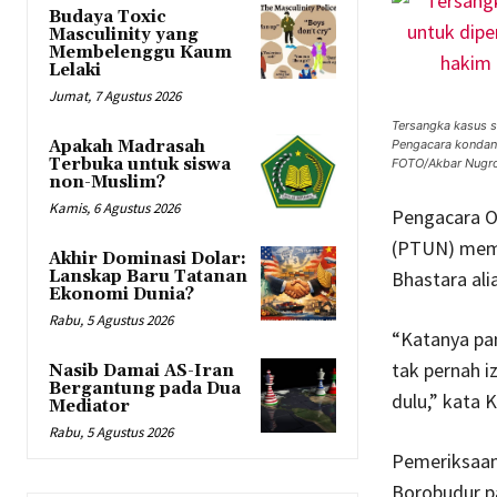
Budaya Toxic
Masculinity yang
Membelenggu Kaum
Lelaki
Jumat, 7 Agustus 2026
Tersangka kasus s
Apakah Madrasah
Pengacara kondan
Terbuka untuk siswa
FOTO/Akbar Nugr
non-Muslim?
Kamis, 6 Agustus 2026
Pengacara O
(PTUN) memi
Akhir Dominasi Dolar:
Lanskap Baru Tatanan
Bhastara alia
Ekonomi Dunia?
Rabu, 5 Agustus 2026
“Katanya pa
tak pernah i
Nasib Damai AS-Iran
Bergantung pada Dua
dulu,” kata 
Mediator
Rabu, 5 Agustus 2026
Pemeriksaan 
Borobudur pa