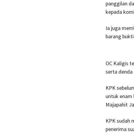
panggilan da
kepada komis
Ia juga mem
barang bukti
OC Kaligis t
serta denda 
KPK sebelumn
untuk enam 
Majapahit Ja
KPK sudah m
penerima sua