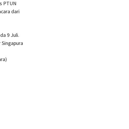
ris PTUN
cara dari
a 9 Juli.
r Singapura
ara)