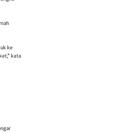
umah
tuk ke
ket,” kata
engar