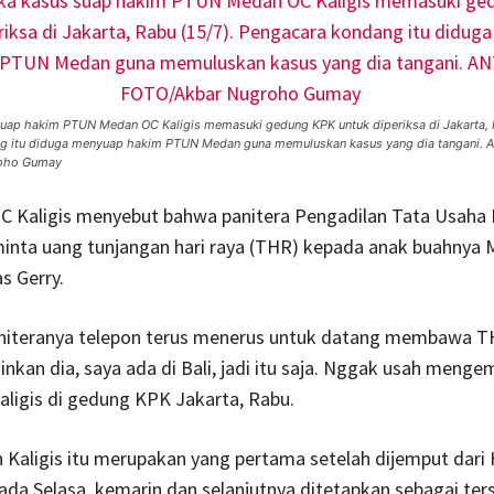
uap hakim PTUN Medan OC Kaligis memasuki gedung KPK untuk diperiksa di Jakarta, R
g itu diduga menyuap hakim PTUN Medan guna memuluskan kasus yang dia tangani. 
oho Gumay
C Kaligis menyebut bahwa panitera Pengadilan Tata Usaha
nta uang tunjangan hari raya (THR) kepada anak buahnya M
s Gerry.
niteranya telepon terus menerus untuk datang membawa T
zinkan dia, saya ada di Bali, jadi itu saja. Nggak usah men
Kaligis di gedung KPK Jakarta, Rabu.
Kaligis itu merupakan yang pertama setelah dijemput dari 
da Selasa, kemarin dan selanjutnya ditetapkan sebagai te