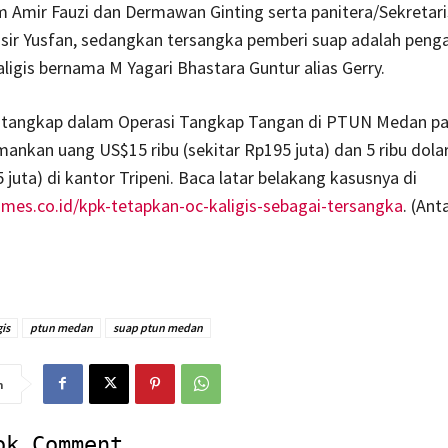
m Amir Fauzi dan Dermawan Ginting serta panitera/Sekreta
ir Yusfan, sedangkan tersangka pemberi suap adalah penga
ligis bernama M Yagari Bhastara Guntur alias Gerry.
itangkap dalam Operasi Tangkap Tangan di PTUN Medan pad
kan uang US$15 ribu (sekitar Rp195 juta) dan 5 ribu dola
 juta) di kantor Tripeni. Baca latar belakang kasusnya di
imes.co.id/kpk-tetapkan-oc-kaligis-sebagai-tersangka
. (Ant
gis
ptun medan
suap ptun medan
n
ok Comment