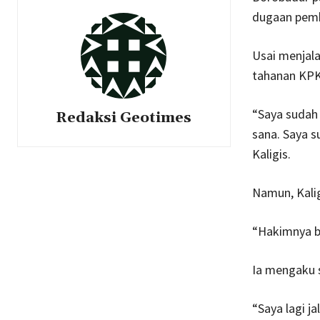
dugaan pemb
Usai menjala
tahanan KPK 
“Saya sudah
Redaksi Geotimes
sana. Saya s
Kaligis.
Namun, Kali
“Hakimnya be
Ia mengaku s
“Saya lagi j