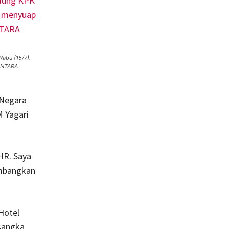
abu (15/7).
ANTARA
 Negara
 Yagari
HR. Saya
gembangkan
Hotel
rsangka