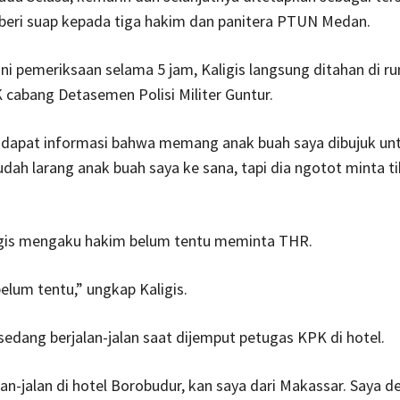
eri suap kepada tiga hakim dan panitera PTUN Medan.
ni pemeriksaan selama 5 jam, Kaligis langsung ditahan di r
cabang Detasemen Polisi Militer Guntur.
 dapat informasi bahwa memang anak buah saya dibujuk un
udah larang anak buah saya ke sana, tapi dia ngotot minta ti
gis mengaku hakim belum tentu meminta THR.
lum tentu,” ungkap Kaligis.
edang berjalan-jalan saat dijemput petugas KPK di hotel.
alan-jalan di hotel Borobudur, kan saya dari Makassar. Saya d