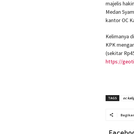
majelis haki
Medan Syams
kantor OC Ka
Kelimanya d
KPK mengaman
(sekitar Rp45
https://geot
TAGS
oc kali
Bagika
Facebo