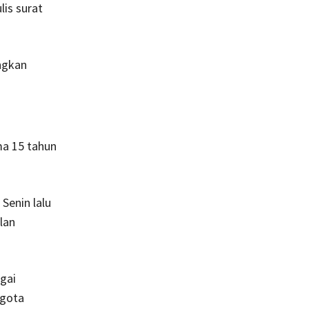
lis surat
ngkan
ma 15 tahun
Senin lalu
lan
gai
ggota