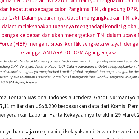
I Jenderal TNI Gatot Nurmantyo menghadiri dan mengikuti uji kelayakan dan kepatuta
gedung DPR, Senayan, Jakarta, Rabu (1/6). Dalam paparannya, Gatot mengungkapkan TNI
 melaksanakan tugasnya menghadapi kondisi global, regional, tantangan bangsa ke de
alam upaya Minimum Essential Force (MEF) mengantisipasi konflik sengketa wilayah
 FOTO/M Agung Rajasa
ima Tentara Nasional Indonesia Jenderal Gatot Nurmantyo m
7,11 miliar dan US$8.200 berdasarkan data dari Komisi Pe
menyerahkan Laporan Harta Kekayaannya terakhir 29 Maret 
tyo baru saja menjalani uji kelayakan di Dewan Perwakilan