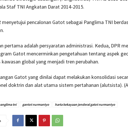
ala Staf TNI Angkatan Darat 2014-2015.
R menyetujui pencalonan Gatot sebagai Panglima TNI berdas
n.
 pertama adalah persyaratan administrasi. Kedua, DPR meli
rogram Gatot mencerminkan pengetahuan tentang aspek geo
 kawasan global yang menjadi tren perubahan.
angan Gatot yang dinilai dapat melakukan konsolidasi secara
onel doktrin dan alat utama sistem pertahanan (alutsista). (
anglima tni
gantot nurmantyo
harta kekayaan jenderal gatot nurmantyo
n