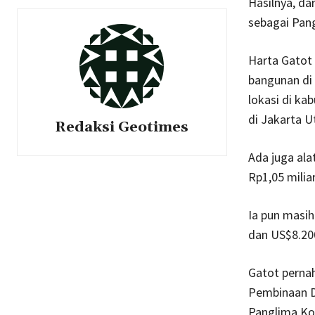
Hasilnya, d
sebagai Pan
Harta Gatot 
bangunan di 
lokasi di ka
di Jakarta U
Redaksi Geotimes
Ada juga ala
Rp1,05 milia
Ia pun masih
dan US$8.200
Gatot perna
Pembinaan D
Panglima Ko