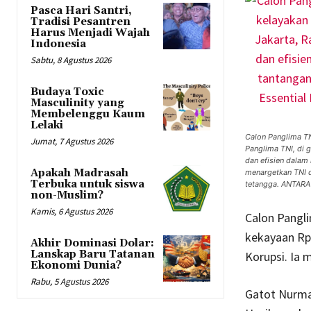
Pasca Hari Santri,
Tradisi Pesantren
Harus Menjadi Wajah
Indonesia
Sabtu, 8 Agustus 2026
Budaya Toxic
Masculinity yang
Membelenggu Kaum
Lelaki
Calon Panglima TN
Jumat, 7 Agustus 2026
Panglima TNI, di 
dan efisien dalam
Apakah Madrasah
menargetkan TNI d
Terbuka untuk siswa
tetangga. ANTARA
non-Muslim?
Kamis, 6 Agustus 2026
Calon Pangl
kekayaan Rp
Akhir Dominasi Dolar:
Lanskap Baru Tatanan
Korupsi. Ia 
Ekonomi Dunia?
Rabu, 5 Agustus 2026
Gatot Nurman