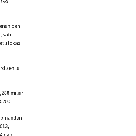
ntyo
tanah dan
, satu
atu lokasi
d senilai
,288 miliar
.200.
 Komandan
013,
4 dan