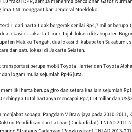
ari 10 fraksi DPR, semua menerima pencalonan Gatot Nurma
glima TNI menggantikan Jenderal Moeldoko.
terdiri dari harta tidak bergerak senilai Rp4,7 miliar berupa 
dua lokasi di Jakarta Timur, tujuh lokasi di kabupaten Bogor
bupaten Maluku Tengah, dua lokasi di kabupaten Sukabumi, s
tara dan satu lokasi di Jakarta Selatan.
t transportasi berupa mobil Toyota Harrier dan Toyota Alphar
r dan logam mulia sejumlah Rp46 juta.
 memiliki harta berupa giro dan setara kas lain sejumlah Rp1
 sehingga total hartanya mencapai Rp7,114 miliar dan US$8
h menjabat sebagai Pangdam V Brawijaya pada 2010-2011,
oktrin Pendidikan dan Latihan (Dankodiklat) TNI AD 2011-2
mando Strategis Cadangan (Pangkostrad) TNI AD 2013-201