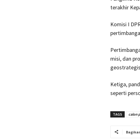
terakhir Kep
Komisi I DP
pertimbanga
Pertimbangan
misi, dan p
geostrategis
Ketiga, pand
seperti pers
TAGS
calon p
Bagika