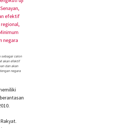
n sebagai calon
 akan efektif
pan dan akan
 dengan negara
emiliki
mberantasan
2010.
 Rakyat.