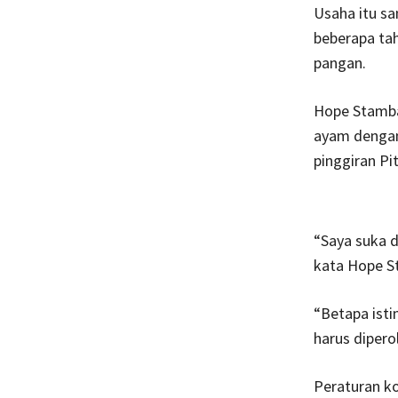
Usaha itu s
beberapa ta
pangan.
Hope Stamba
ayam dengan
pinggiran Pi
“Saya suka 
kata Hope S
“Betapa ist
harus diperol
Peraturan k