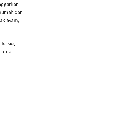
onggarkan
 rumah dan
nak ayam,
Jessie,
untuk