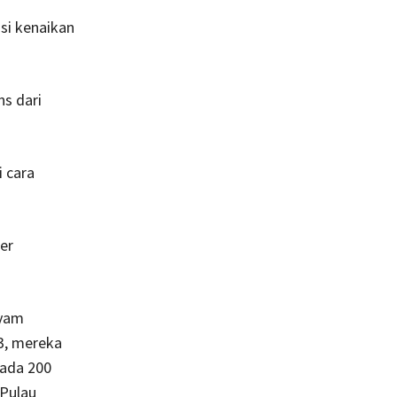
si kenaikan
s dari
 cara
er
ayam
3, mereka
pada 200
 Pulau