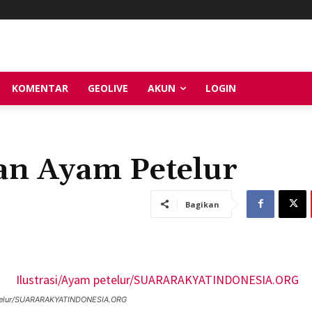
KOMENTAR
GEOLIVE
AKUN
LOGIN
an Ayam Petelur
Bagikan
etelur/SUARARAKYATINDONESIA.ORG