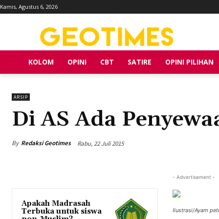
Kamis, Agustus 6, 2026
KOLOM
OPINI
CBT
SATIRE
OPINI PILIHAN
ARSIP
Di AS Ada Penyewa
By
Redaksi Geotimes
Rabu, 22 Juli 2015
- Advertisement -
Apakah Madrasah
Terbuka untuk siswa
Ilustrasi/Ayam p