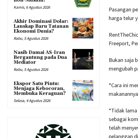
non-Muslim?
Kamis, 6 Agustus 2026
Pasangan pe
harga telur
Akhir Dominasi Dolar:
Lanskap Baru Tatanan
Ekonomi Dunia?
RentTheChic
Rabu, 5 Agustus 2026
Freeport, Pen
Nasib Damai AS-Iran
Bergantung pada Dua
Bukan saja 
Mediator
mengubah p
Rabu, 5 Agustus 2026
Ekspor Satu Pintu:
“Cara ini m
Menjaga Kebocoran,
makanannya,
Membuka Keraguan?
Selasa, 4 Agustus 2026
“Tidak lama
sebagai kom
telah menyew
pelanggan di