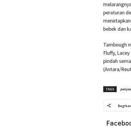
melarangnya
peraturan de
menetapkan 
bebek dan ka
Tambough me
Fluffy, Lace
pindah semak
(Antara/Reut
TAGS
penyew
Bagika
Facebo