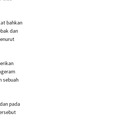
kat bahkan
ebak dan
enurut
erikan
engeram
n sebuah
 dan pada
ersebut