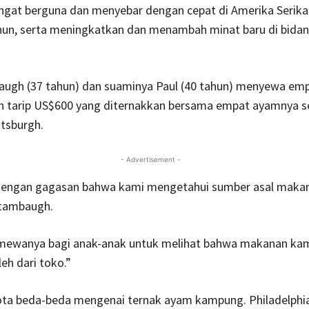
angat berguna dan menyebar dengan cepat di Amerika Serik
hun, serta meningkatkan dan menambah minat baru di bidan
ugh (37 tahun) dan suaminya Paul (40 tahun) menyewa emp
 tarip US$600 yang diternakkan bersama empat ayamnya sen
ttsburgh.
- Advertisement -
dengan gagasan bahwa kami mengetahui sumber asal maka
tambaugh.
imewanya bagi anak-anak untuk melihat bahwa makanan kam
eh dari toko.”
ota beda-beda mengenai ternak ayam kampung. Philadelphi