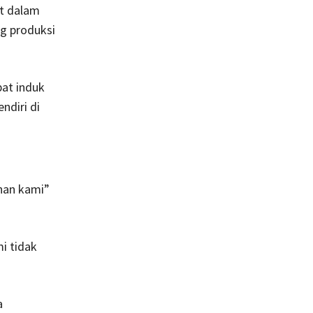
at dalam
g produksi
at induk
diri di
nan kami”
i tidak
a