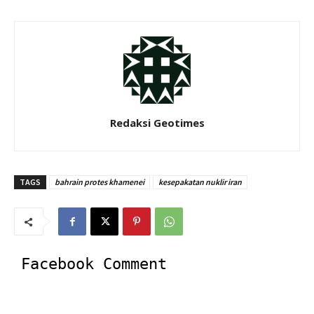
Redaksi Geotimes
TAGS
bahrain protes khamenei
kesepakatan nuklir iran
Facebook Comment