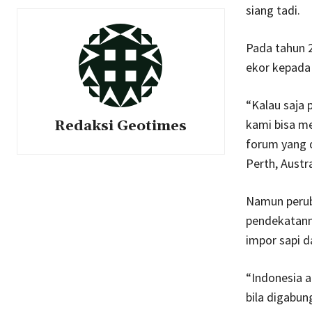
siang tadi.
Pada tahun 
ekor kepada 
“Kalau saja 
kami bisa me
Redaksi Geotimes
forum yang d
Perth, Austra
Namun perub
pendekatann
impor sapi da
“Indonesia a
bila digabun