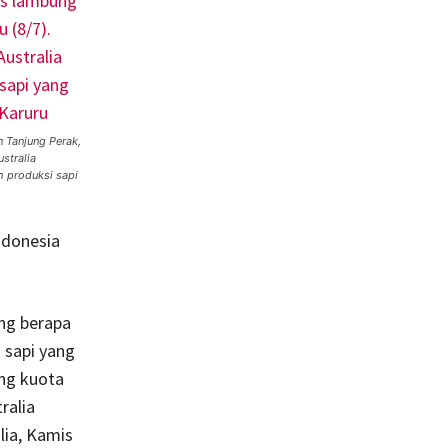
 Tanjung Perak,
stralia
h produksi sapi
ndonesia
ng berapa
 sapi yang
ang kuota
ralia
lia, Kamis