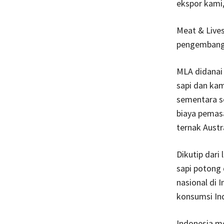
ekspor kami,
Meat & Lives
pengembanga
MLA didanai 
sapi dan kam
sementara se
biaya pemas
ternak Austra
Dikutip dari
sapi potong 
nasional di 
konsumsi In
Indonesia me