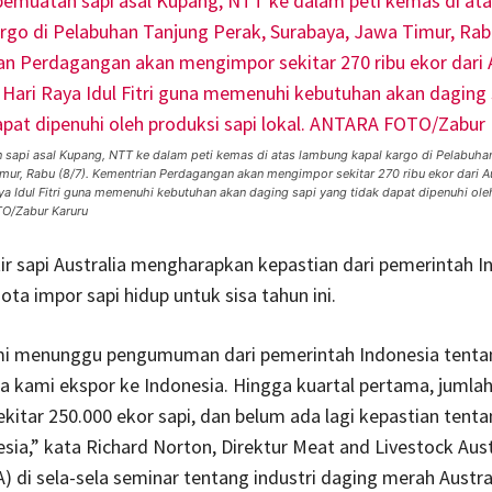
sapi asal Kupang, NTT ke dalam peti kemas di atas lambung kapal kargo di Pelabuhan
mur, Rabu (8/7). Kementrian Perdagangan akan mengimpor sekitar 270 ribu ekor dari Au
ya Idul Fitri guna memenuhi kebutuhan akan daging sapi yang tidak dapat dipenuhi ole
TO/Zabur Karuru
ir sapi Australia mengharapkan kepastian dari pemerintah I
ta impor sapi hidup untuk sisa tahun ini.
ami menunggu pengumuman dari pemerintah Indonesia tenta
sa kami ekspor ke Indonesia. Hingga kuartal pertama, jumlah
ekitar 250.000 ekor sapi, dan belum ada lagi kepastian tent
sia,” kata Richard Norton, Direktur Meat and Livestock Aust
) di sela-sela seminar tentang industri daging merah Austra