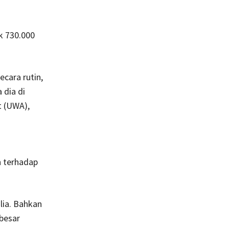
k 730.000
cara rutin,
 dia di
t (UWA),
n terhadap
lia. Bahkan
rbesar