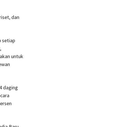
iset, dan
 setiap
,
nakan untuk
hewan
14 daging
ecara
persen
ndia Baru,