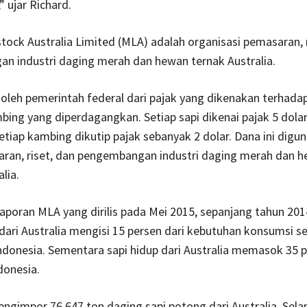
” ujar Richard.
tock Australia Limited (MLA) adalah organisasi pemasaran, r
n industri daging merah dan hewan ternak Australia.
oleh pemerintah federal dari pajak yang dikenakan terhadap
bing yang diperdagangkan. Setiap sapi dikenai pajak 5 dolar
tiap kambing dikutip pajak sebanyak 2 dolar. Dana ini digu
aran, riset, dan pengembangan industri daging merah dan 
lia.
 laporan MLA yang dirilis pada Mei 2015, sepanjang tahun 20
dari Australia mengisi 15 persen dari kebutuhan konsumsi s
Indonesia. Sementara sapi hidup dari Australia memasok 35 
donesia.
ngimpor 76.647 ton daging sapi potong dari Australia, Sela