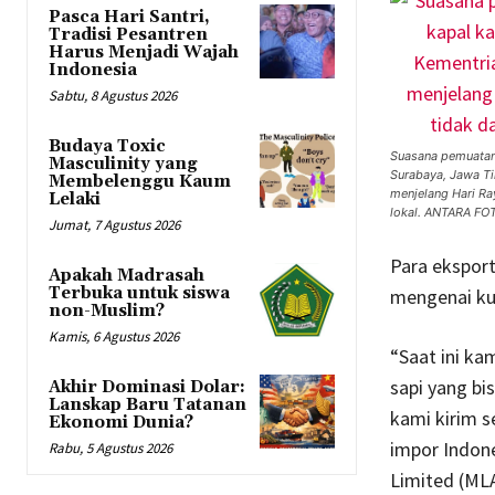
Pasca Hari Santri,
Tradisi Pesantren
Harus Menjadi Wajah
Indonesia
Sabtu, 8 Agustus 2026
Budaya Toxic
Suasana pemuatan 
Masculinity yang
Surabaya, Jawa Ti
Membelenggu Kaum
menjelang Hari Ra
Lelaki
lokal. ANTARA FO
Jumat, 7 Agustus 2026
Para eksport
Apakah Madrasah
Terbuka untuk siswa
mengenai kuo
non-Muslim?
Kamis, 6 Agustus 2026
“Saat ini k
sapi yang bi
Akhir Dominasi Dolar:
Lanskap Baru Tatanan
kami kirim s
Ekonomi Dunia?
impor Indone
Rabu, 5 Agustus 2026
Limited (MLA