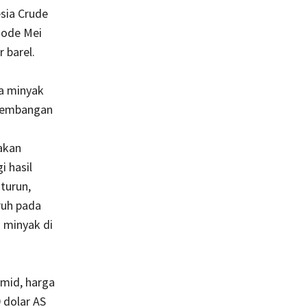
sia Crude
iode Mei
 barel.
a minyak
ngembangan
akan
i hasil
turun,
ruh pada
 minyak di
amid, harga
 dolar AS