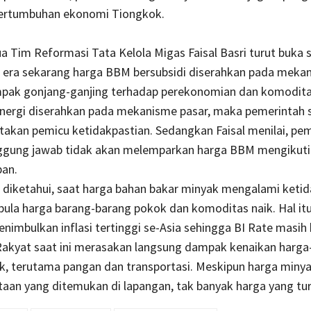
ertumbuhan ekonomi Tiongkok.
 Tim Reformasi Tata Kelola Migas Faisal Basri turut buka s
a era sekarang harga BBM bersubsidi
diserahkan pada mekan
pak gonjang-ganjing terhadap perekonomian dan komoditas
energi diserahkan pada mekanisme pasar, maka pemerintah s
takan pemicu ketidakpastian.
Sedangkan Faisal menilai, pe
ggung jawab tidak akan melemparkan harga BBM mengikuti
pan.
diketahui, saat harga bahan bakar minyak mengalami ketid
 pula harga barang-barang pokok dan komoditas naik. Hal it
nimbulkan inflasi tertinggi se-Asia sehingga BI Rate masih
Rakyat saat ini merasakan langsung dampak kenaikan harga
k, terutama pangan dan transportasi. Meskipun harga miny
taan yang ditemukan di lapangan, tak banyak harga yang tur