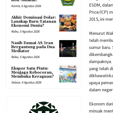
non-Muslim?
ESDM, dalam
Kamis, 6 Agustus 2026
Price/ICP) m
Akhir Dominasi Dolar:
2015, ini mer
Lanskap Baru Tatanan
Ekonomi Dunia?
Rabu, 5 Agustus 2026
Menurut Wak
telah membu
Nasib Damai AS-Iran
sumur baru. 
Bergantung pada Dua
Mediator
dikembangka
Rabu, 5 Agustus 2026
dampaknya. K
yang telah d
Ekspor Satu Pintu:
Menjaga Kebocoran,
dikhawatirka
Membuka Keraguan?
upaya pemer
Selasa, 4 Agustus 2026
dalam negeri
Ekonom dari 
minyak menta