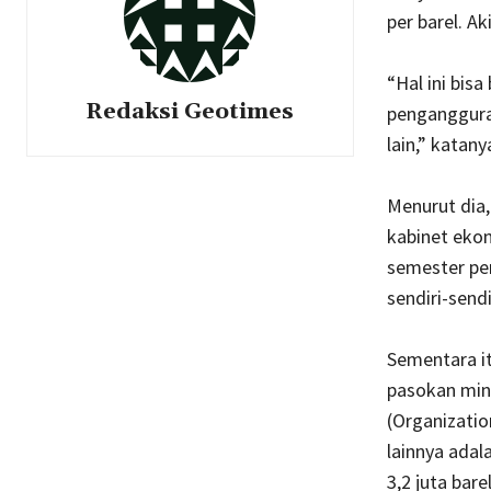
per barel. A
“Hal ini bis
Redaksi Geotimes
pengangguran
lain,” katany
Menurut dia,
kabinet eko
semester pe
sendiri-send
Sementara i
pasokan min
(Organizatio
lainnya adal
3,2 juta bar