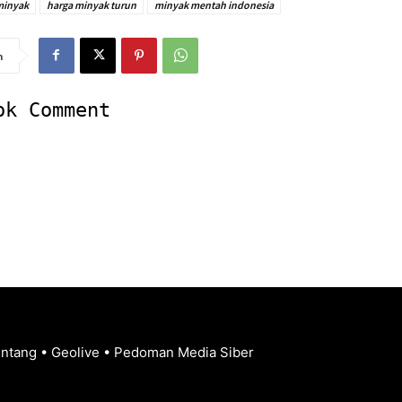
minyak
harga minyak turun
minyak mentah indonesia
n
ok Comment
entang
•
Geolive
•
Pedoman Media Siber