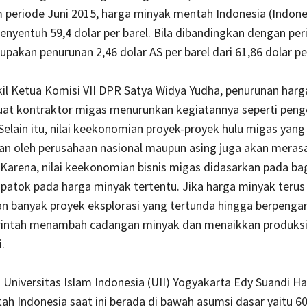
 periode Juni
2015,
harga minyak mentah Indonesia (Indone
enyentuh 59,4 dolar per barel. Bila dibandingkan dengan per
upakan penurunan 2,46 dolar AS per barel dari 61,86 dolar per
il Ketua Komisi VII DPR Satya Widya Yudha, penurunan harg
at kontraktor migas menurunkan kegiatannya seperti pe
Selain itu, nilai keekonomian proyek-proyek hulu migas yang
n oleh perusahaan nasional maupun asing juga akan meras
arena, nilai keekonomian bisnis migas didasarkan pada bag
ipatok pada harga minyak tertentu. Jika harga minyak terus 
n banyak proyek eksplorasi yang tertunda hingga berpenga
intah menambah cadangan minyak dan menaikkan produksi
.
Universitas Islam Indonesia (UII) Yogyakarta Edy Suandi H
h Indonesia saat ini berada di bawah asumsi dasar yaitu 60