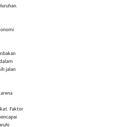
luruhan.
ekonomi
ombakan
 dalam
h jalan
karena
kat. Faktor
mencapai
aruhi