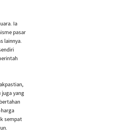
uara. Ia
isme pasar
 lainnya.
endiri
merintah
akpastian,
u juga yang
 bertahan
-harga
ak sempat
un.