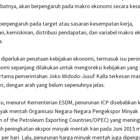
kibatnya, akan berpengaruh pada makro ekonomi secara kese
a berpengaruh pada target atau sasaran kesempatan kerja,
, kemiskinan, distribusi pendapatan, dan variabel makro 
a.
 diperlukan penataan
kebijakan ekonomi, termasuk isu per
nomi sepanjang dilakukan untuk mengoreksi kebijakan yang
rtama pemerintahan Joko Widodo-Jusuf Kalla terkesan masi
iri, dengan arah yang belum sepenuhnya jelas.
tu, menurut Kementerian ESDM, penurunan ICP disebabkan 
yak mentah Organisasi Negara-Negara Pengekspor Minyak
n of the Petroleum Exporting Countries/OPEC) yang mening
ah peningkatan ekspor minyak mentah Iran pada Juni 2015 
el per hari. Lalu, penurunan harga minyak mentah juga dipeng