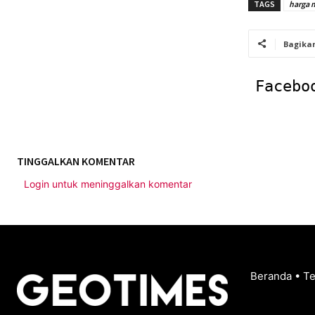
TAGS
harga 
Bagika
Facebo
TINGGALKAN KOMENTAR
Login untuk meninggalkan komentar
Beranda
•
T