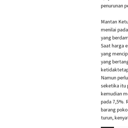
penurunan p
Mantan Ketua
menilai pad
yang berdam
Saat harga 
yang mencip
yang bertan
ketidakteta
Namun perlu 
seketika itu
kemudian
me
pada 7,5%. 
barang poko
turun, kenya